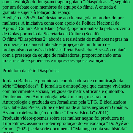
com a exibição do longa-metragem goiano “Diaspóricas 2”, seguido
por um debate com membros da equipe do filme. A entrada é
gratuita e sujeita à lotação do espaço.
A edição de 2025 dará destaque ao cinema goiano produzido por
mulheres. A iniciativa conta com apoio da Política Nacional de
Apoio à Cultura Aldir Blanc (Pnab), operacionalizada pelo Governo
de Goiás por meio da Secretaria da Cultura (Secult).
O filme “Diaspóricas 2” aborda a resistência de mulheres negras na
recuperação da ancestralidade e projeção de um futuro de
protagonismo através da Música Preta Brasileira. A sessão contará
com a presença da equipe de realizadoras, proporcionando uma
troca rica de experiências e impressões após a exibição.
Produtora da série Diaspóricas
Jordana Barbosa é produtora e coordenadora de comunicação da
série “Diaspóricas”. É jornalista e antropóloga que carrega vivências
com movimentos sociais, religiões de matriz africana e quilombo.
Doutoranda em Antropologia pela Unicamp, mestra em
Antropologia e graduada em Jornalismo pela UFG. É idealizadora
do Clube das Pretas, clube de leitura de autoras negras em Goiânia.
Assinou roteiro/direção do filme “Tereza Bicuda” (2011).
Produziu vídeos-poemas sobre ser mulher negra; foi produtora na
Tupi Filmes; assinou o roteiro/produção do videodança “Do Ayé ao
Òrum” (2022), e da série documental “Malunga conta sua história”