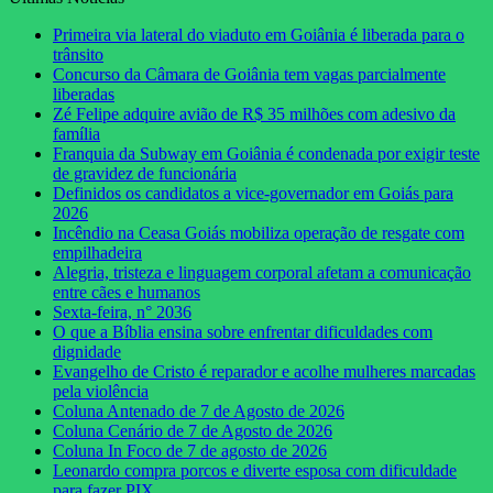
Primeira via lateral do viaduto em Goiânia é liberada para o
trânsito
Concurso da Câmara de Goiânia tem vagas parcialmente
liberadas
Zé Felipe adquire avião de R$ 35 milhões com adesivo da
família
Franquia da Subway em Goiânia é condenada por exigir teste
de gravidez de funcionária
Definidos os candidatos a vice-governador em Goiás para
2026
Incêndio na Ceasa Goiás mobiliza operação de resgate com
empilhadeira
Alegria, tristeza e linguagem corporal afetam a comunicação
entre cães e humanos
Sexta-feira, n° 2036
O que a Bíblia ensina sobre enfrentar dificuldades com
dignidade
Evangelho de Cristo é reparador e acolhe mulheres marcadas
pela violência
Coluna Antenado de 7 de Agosto de 2026
Coluna Cenário de 7 de Agosto de 2026
Coluna In Foco de 7 de agosto de 2026
Leonardo compra porcos e diverte esposa com dificuldade
para fazer PIX