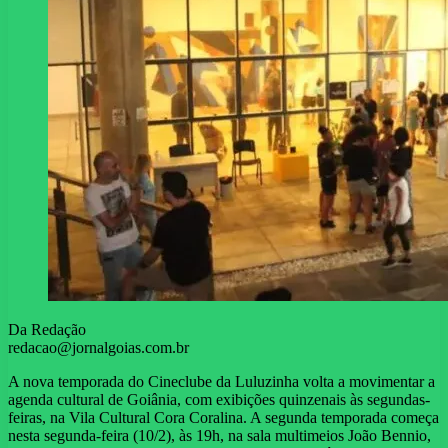
Da Redação
redacao@jornalgoias.com.br
A nova temporada do Cineclube da Luluzinha volta a movimentar a
agenda cultural de Goiânia, com exibições quinzenais às segundas-
feiras, na Vila Cultural Cora Coralina. A segunda temporada começa
nesta segunda-feira (10/2), às 19h, na sala multimeios João Bennio,