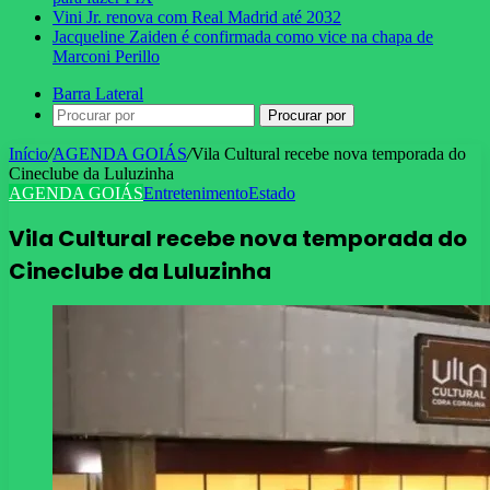
Vini Jr. renova com Real Madrid até 2032
Jacqueline Zaiden é confirmada como vice na chapa de
Marconi Perillo
Barra Lateral
Procurar por
Início
/
AGENDA GOIÁS
/
Vila Cultural recebe nova temporada do
Cineclube da Luluzinha
AGENDA GOIÁS
Entretenimento
Estado
Vila Cultural recebe nova temporada do
Cineclube da Luluzinha