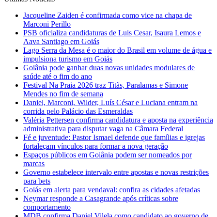
Jacqueline Zaiden é confirmada como vice na chapa de
Marconi Perillo
PSB oficializa candidaturas de Luis Cesar, Isaura Lemos e
Aava Santiago em Goiás
Lago Serra da Mesa é o maior do Brasil em volume de água e
impulsiona turismo em Goiás
Goiânia pode ganhar duas novas unidades modulares de
saúde até o fim do ano
Festival Na Praia 2026 traz Titãs, Paralamas e Simone
Mendes no fim de semana
Daniel, Marconi, Wilder, Luís César e Luciana entram na
corrida pelo Palácio das Esmeraldas
Valéria Pettersen confirma candidatura e aposta na experiência
administrativa para disputar vaga na Câmara Federal
Fé e juventude: Pastor Ismael defende que famílias e igrejas
fortaleçam vínculos para formar a nova geração
Espaços públicos em Goiânia podem ser nomeados por
marcas
Governo estabelece intervalo entre apostas e novas restrições
para bets
Goiás em alerta para vendaval: confira as cidades afetadas
Neymar responde a Casagrande após críticas sobre
comportamento
MDB confirma Daniel Vilela como candidato ao governo de