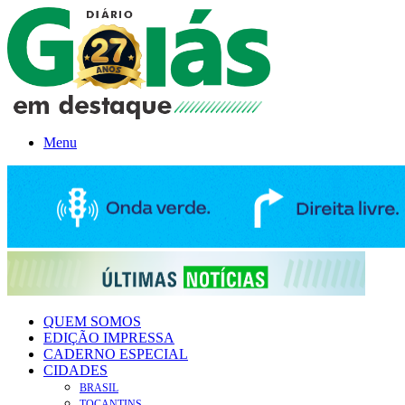
Menu
QUEM SOMOS
EDIÇÃO IMPRESSA
CADERNO ESPECIAL
CIDADES
BRASIL
TOCANTINS