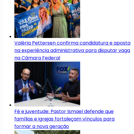
Valéria Pettersen confirma candidatura e aposta
na experiência administrativa para disputar vaga
na Câmara Federal
Fé e juventude: Pastor Ismael defende que
famílias e igrejas fortaleçam vínculos para
formar a nova geração