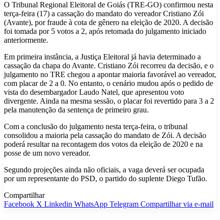
O Tribunal Regional Eleitoral de Goiás (TRE-GO) confirmou nesta
terça-feira (17) a cassação do mandato do vereador Cristiano Zói
(Avante), por fraude à cota de gênero na eleição de 2020. A decisão
foi tomada por 5 votos a 2, após retomada do julgamento iniciado
anteriormente.
Em primeira instância, a Justiça Eleitoral já havia determinado a
cassação da chapa do Avante. Cristiano Zói recorreu da decisão, e o
julgamento no TRE chegou a apontar maioria favorável ao vereador,
com placar de 2 a 0. No entanto, o cenário mudou após o pedido de
vista do desembargador Laudo Natel, que apresentou voto
divergente. Ainda na mesma sessão, o placar foi revertido para 3 a 2
pela manutenção da sentença de primeiro grau.
Com a conclusão do julgamento nesta terça-feira, o tribunal
consolidou a maioria pela cassação do mandato de Zói. A decisão
poderá resultar na recontagem dos votos da eleição de 2020 e na
posse de um novo vereador.
Segundo projeções ainda não oficiais, a vaga deverá ser ocupada
por um representante do PSD, o partido do suplente Diego Tufão.
Compartilhar
Facebook
X
Linkedin
WhatsApp
Telegram
Compartilhar via e-mail