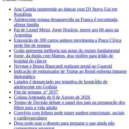
Ana Castela surpreende ao dançar com DJ Jiraya Uai em
Rondônia
Adolescente goiana desaparecida na França é encontrada,
afirma família
Pai de Lionel Messi, Jorge Horácio, morre aos 68 anos na
Argentina
Exposição de 300 carros antigos movimenta a Praça Cívica
neste fim de semana
Goiás apresenta melhoria nas notas do ensino fundamental
Jorge, da dupla com Mateus, doa violões para leilão de
hospital do câncer
Neymar e Bruna Biancardi realizam arraiá no Guarujá
Indicação de embaixador de Trump ao Brasil enfrenta impasse
diplomático
Lutador é denunciado por tentativa de homicídio de
adolescente em Goiânia
Fim de semana, n° 2037
Coluna Antenado de 8 de Agosto de 2026
Tempo de Decisão debate o papel dos pais na preparação dos
filhos para a vida adulta
Convívio com felinos pode trazer ganhos emocionais, sociais
e cardiovasculares
Deus pode usar o deserto para preparar o que ainda não
conseguimos enxergar