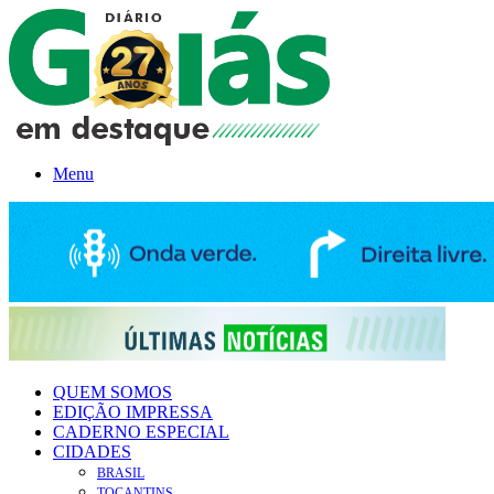
Menu
QUEM SOMOS
EDIÇÃO IMPRESSA
CADERNO ESPECIAL
CIDADES
BRASIL
TOCANTINS