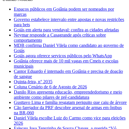
Espaços públicos em Goiânia podem ser nomeados por
marcas
Governo estabelece intervalo entre apostas e novas restrições
para bets
Goiás em alerta para vendaval: confira as cidades afetadas
Neymar responde a Casagrande após críticas sobre
comportamento
MDB confirma Daniel Vilela como candidato ao governo de
Goiás
Goiás agora oferece serviços públicos pelo WhatsApp
Goiânia oferece mais de 10 mil vagas em Cmeis e escolas
municipais
Cantor Eduardo é internado em Goiânia e precisa de doação
de sangue
Quinta-feira, n° 2035
Coluna Cenário de 6 de Agosto de 2026
Danilo Rios apresenta educação, empreendedorismo e meio
ambiente como pilares de pré-candidatura
Gusttavo Lima e família resgatam periquito que caiu de árvore
Cão farejador da PRF descobre arsenal de armas em ônibus
na BR-060
Daniel Vilela escolhe Luiz do Carmo como vice para eleições
2026
Faleceu Josa Terezinha de Souza Chaves, a querida “Vó