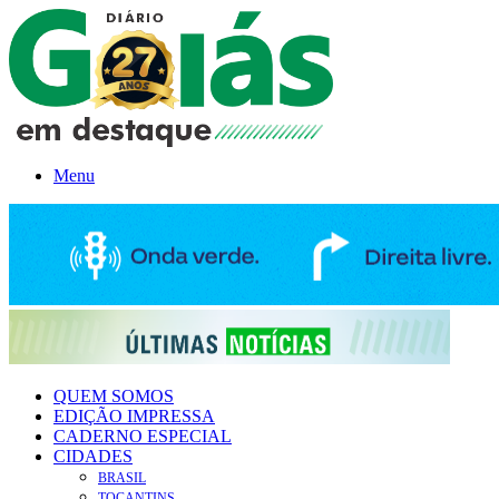
Menu
QUEM SOMOS
EDIÇÃO IMPRESSA
CADERNO ESPECIAL
CIDADES
BRASIL
TOCANTINS