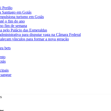
 Perillo
va Santiago em Goiás
impulsiona turismo em Goiás
té o fim do ano
 no fim de semana
da pelo Palácio das Esmeraldas
 administrativa para disputar vaga na Câmara Federal
rtaleçam vínculos para formar a nova geração
ra bets
ento
oiás
cipais
 sangue
os
os