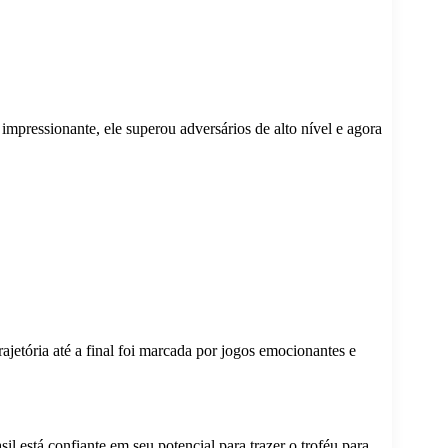
mpressionante, ele superou adversários de alto nível e agora
ajetória até a final foi marcada por jogos emocionantes e
il está confiante em seu potencial para trazer o troféu para