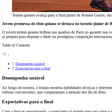
Tenista goiano avança para a final júnior de Roland Garros, em 
Jovem promessa do tênis goiano se destaca no torneio júnior de 
O jovem tenista goiano brilhou nas quadras de Paris ao garantir sua 
se prepara para disputar o título na prestigiosa competição internaciona
Table of Contents
Desempenho notável
Expectativas para a final
Desempenho notável
Ao longo do torneio, o tenista mostrou habilidades técnicas e determi
vitórias convincentes, que conquistaram a atenção dos fãs de tênis.
Expectativas para a final
Com a final se aproximando, a expectativa é grande para ver como o goi