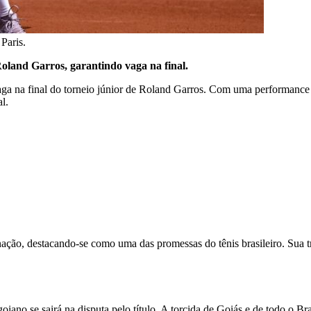
Paris.
Roland Garros, garantindo vaga na final.
vaga na final do torneio júnior de Roland Garros. Com uma performance i
l.
nação, destacando-se como uma das promessas do tênis brasileiro. Sua tr
ano se sairá na disputa pelo título. A torcida de Goiás e de todo o Bras