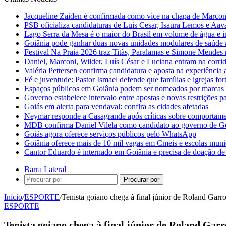
Jacqueline Zaiden é confirmada como vice na chapa de Marconi
PSB oficializa candidaturas de Luis Cesar, Isaura Lemos e Aa
Lago Serra da Mesa é o maior do Brasil em volume de água e 
Goiânia pode ganhar duas novas unidades modulares de saúde a
Festival Na Praia 2026 traz Titãs, Paralamas e Simone Mendes
Daniel, Marconi, Wilder, Luís César e Luciana entram na corri
Valéria Pettersen confirma candidatura e aposta na experiência
Fé e juventude: Pastor Ismael defende que famílias e igrejas fo
Espaços públicos em Goiânia podem ser nomeados por marcas
Governo estabelece intervalo entre apostas e novas restrições pa
Goiás em alerta para vendaval: confira as cidades afetadas
Neymar responde a Casagrande após críticas sobre comportam
MDB confirma Daniel Vilela como candidato ao governo de G
Goiás agora oferece serviços públicos pelo WhatsApp
Goiânia oferece mais de 10 mil vagas em Cmeis e escolas muni
Cantor Eduardo é internado em Goiânia e precisa de doação de
Barra Lateral
Procurar por
Início
/
ESPORTE
/
Tenista goiano chega à final júnior de Roland Garr
ESPORTE
Tenista goiano chega à final júnior de Roland Garr