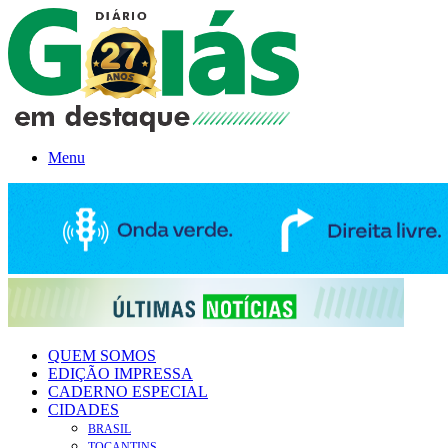
Menu
QUEM SOMOS
EDIÇÃO IMPRESSA
CADERNO ESPECIAL
CIDADES
BRASIL
TOCANTINS