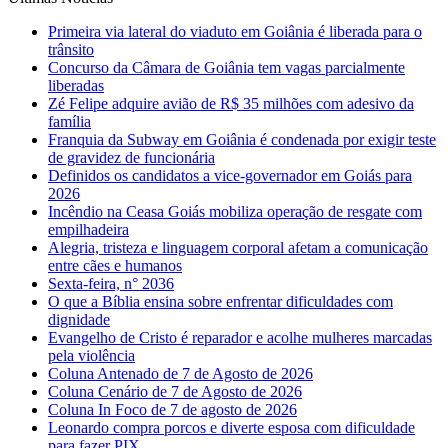
Primeira via lateral do viaduto em Goiânia é liberada para o
trânsito
Concurso da Câmara de Goiânia tem vagas parcialmente
liberadas
Zé Felipe adquire avião de R$ 35 milhões com adesivo da
família
Franquia da Subway em Goiânia é condenada por exigir teste
de gravidez de funcionária
Definidos os candidatos a vice-governador em Goiás para
2026
Incêndio na Ceasa Goiás mobiliza operação de resgate com
empilhadeira
Alegria, tristeza e linguagem corporal afetam a comunicação
entre cães e humanos
Sexta-feira, n° 2036
O que a Bíblia ensina sobre enfrentar dificuldades com
dignidade
Evangelho de Cristo é reparador e acolhe mulheres marcadas
pela violência
Coluna Antenado de 7 de Agosto de 2026
Coluna Cenário de 7 de Agosto de 2026
Coluna In Foco de 7 de agosto de 2026
Leonardo compra porcos e diverte esposa com dificuldade
para fazer PIX