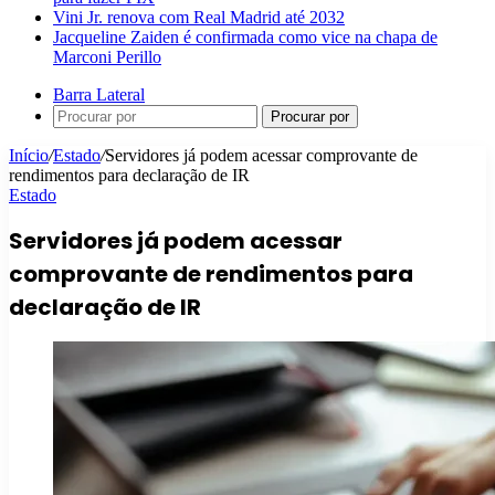
Vini Jr. renova com Real Madrid até 2032
Jacqueline Zaiden é confirmada como vice na chapa de
Marconi Perillo
Barra Lateral
Procurar por
Início
/
Estado
/
Servidores já podem acessar comprovante de
rendimentos para declaração de IR
Estado
Servidores já podem acessar
comprovante de rendimentos para
declaração de IR