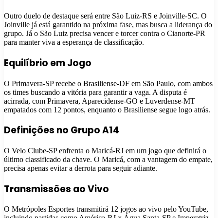
Outro duelo de destaque será entre São Luiz-RS e Joinville-SC. O
Joinville já está garantido na próxima fase, mas busca a liderança do
grupo. Já o São Luiz precisa vencer e torcer contra o Cianorte-PR
para manter viva a esperança de classificação.
Equilíbrio em Jogo
O Primavera-SP recebe o Brasiliense-DF em São Paulo, com ambos
os times buscando a vitória para garantir a vaga. A disputa é
acirrada, com Primavera, Aparecidense-GO e Luverdense-MT
empatados com 12 pontos, enquanto o Brasiliense segue logo atrás.
Definições no Grupo A14
O Velo Clube-SP enfrenta o Maricá-RJ em um jogo que definirá o
último classificado da chave. O Maricá, com a vantagem do empate,
precisa apenas evitar a derrota para seguir adiante.
Transmissões ao Vivo
O Metrópoles Esportes transmitirá 12 jogos ao vivo pelo YouTube,
incluindo partidas como América-RJ x Água Santa-SP e Imperatriz-