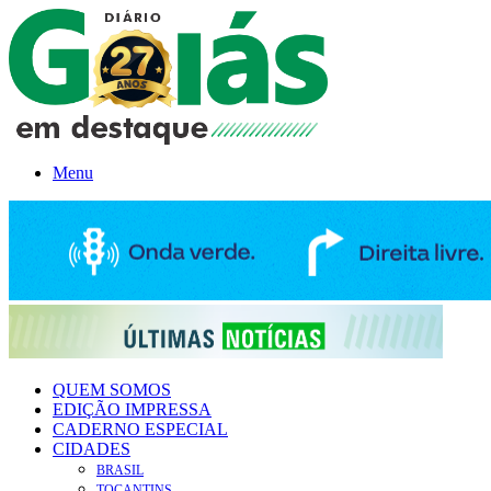
Menu
QUEM SOMOS
EDIÇÃO IMPRESSA
CADERNO ESPECIAL
CIDADES
BRASIL
TOCANTINS