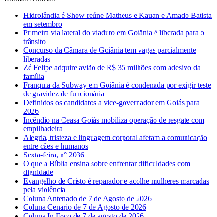
Hidrolândia é Show reúne Matheus e Kauan e Amado Batista
em setembro
Primeira via lateral do viaduto em Goiânia é liberada para o
trânsito
Concurso da Câmara de Goiânia tem vagas parcialmente
liberadas
Zé Felipe adquire avião de R$ 35 milhões com adesivo da
família
Franquia da Subway em Goiânia é condenada por exigir teste
de gravidez de funcionária
Definidos os candidatos a vice-governador em Goiás para
2026
Incêndio na Ceasa Goiás mobiliza operação de resgate com
empilhadeira
Alegria, tristeza e linguagem corporal afetam a comunicação
entre cães e humanos
Sexta-feira, n° 2036
O que a Bíblia ensina sobre enfrentar dificuldades com
dignidade
Evangelho de Cristo é reparador e acolhe mulheres marcadas
pela violência
Coluna Antenado de 7 de Agosto de 2026
Coluna Cenário de 7 de Agosto de 2026
Coluna In Foco de 7 de agosto de 2026