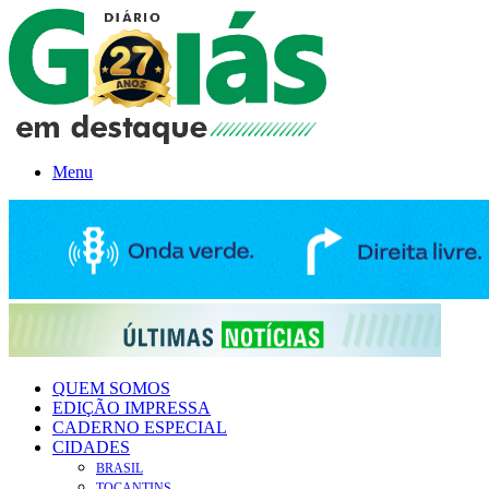
Menu
QUEM SOMOS
EDIÇÃO IMPRESSA
CADERNO ESPECIAL
CIDADES
BRASIL
TOCANTINS