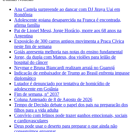
Ana Castela surpreende ao dançar com DJ Jiraya Uai em
Rondônia
Adolescente goiana desaparecida na França é encontrada,
afirma família
Pai de Lionel Messi, Jorge Horácio, morre aos 68 anos na
Argentina
Exposição de 300 carros antigos movimenta a Praça Cívica
neste fim de semana
Goiás apresenta melhoria nas notas do ensino fundamental
Jorge, da dupla com Mateus, doa violões para leilão de
hospital do câncer
Neymar e Bruna Biancardi realizam arraiá no Guarujá
Indicação de embaixador de Trump ao Brasil enfrenta impasse
diplomático
Lutador é denunciado por tentativa de homicídio de
adolescente em Goiânia
Fim de semana, n° 2037
Coluna Antenado de 8 de Agosto de 2026
Tempo de Decisão debate o papel dos pais na preparação dos
filhos para a vida adulta
Convívio com felinos pode trazer ganhos emocionais, sociais
e cardiovasculares
Deus pode usar o deserto para preparar o que ainda não
conseguimos enxergar