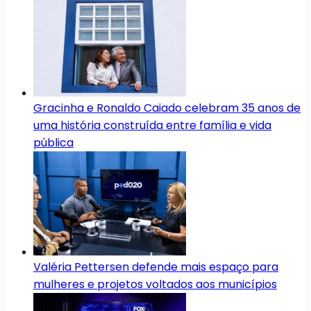
Gracinha e Ronaldo Caiado celebram 35 anos de
uma história construída entre família e vida
pública
Valéria Pettersen defende mais espaço para
mulheres e projetos voltados aos municípios