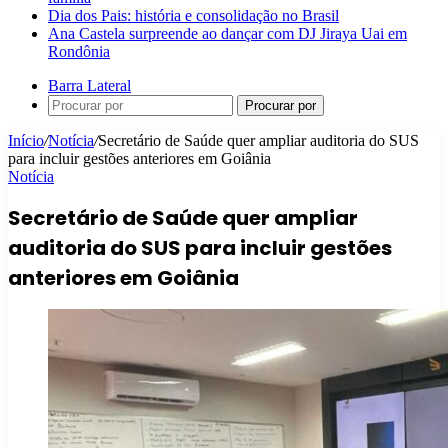
Dia dos Pais: história e consolidação no Brasil
Ana Castela surpreende ao dançar com DJ Jiraya Uai em
Rondônia
Barra Lateral
Procurar por
Início
/
Notícia
/
Secretário de Saúde quer ampliar auditoria do SUS
para incluir gestões anteriores em Goiânia
Notícia
Secretário de Saúde quer ampliar
auditoria do SUS para incluir gestões
anteriores em Goiânia