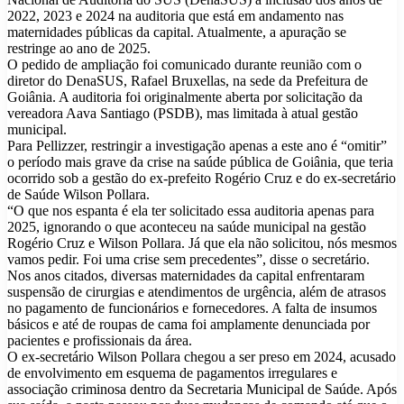
2022, 2023 e 2024 na auditoria que está em andamento nas
maternidades públicas da capital. Atualmente, a apuração se
restringe ao ano de 2025.
O pedido de ampliação foi comunicado durante reunião com o
diretor do DenaSUS, Rafael Bruxellas, na sede da Prefeitura de
Goiânia. A auditoria foi originalmente aberta por solicitação da
vereadora Aava Santiago (PSDB), mas limitada à atual gestão
municipal.
Para Pellizzer, restringir a investigação apenas a este ano é “omitir”
o período mais grave da crise na saúde pública de Goiânia, que teria
ocorrido sob a gestão do ex-prefeito Rogério Cruz e do ex-secretário
de Saúde Wilson Pollara.
“O que nos espanta é ela ter solicitado essa auditoria apenas para
2025, ignorando o que aconteceu na saúde municipal na gestão
Rogério Cruz e Wilson Pollara. Já que ela não solicitou, nós mesmos
vamos pedir. Foi uma crise sem precedentes”, disse o secretário.
Nos anos citados, diversas maternidades da capital enfrentaram
suspensão de cirurgias e atendimentos de urgência, além de atrasos
no pagamento de funcionários e fornecedores. A falta de insumos
básicos e até de roupas de cama foi amplamente denunciada por
pacientes e profissionais da área.
O ex-secretário Wilson Pollara chegou a ser preso em 2024, acusado
de envolvimento em esquema de pagamentos irregulares e
associação criminosa dentro da Secretaria Municipal de Saúde. Após