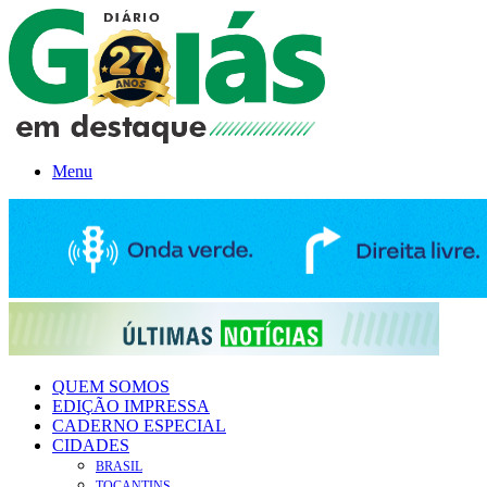
Menu
QUEM SOMOS
EDIÇÃO IMPRESSA
CADERNO ESPECIAL
CIDADES
BRASIL
TOCANTINS