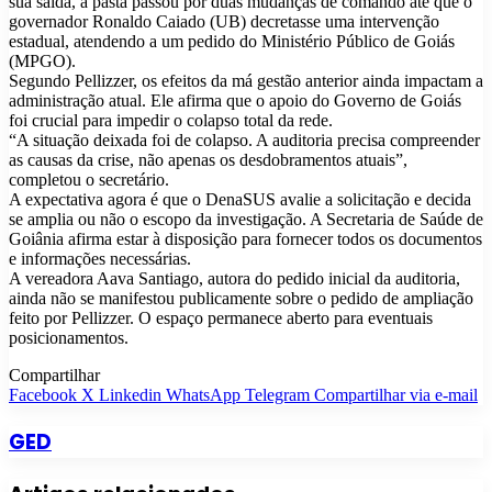
sua saída, a pasta passou por duas mudanças de comando até que o
governador Ronaldo Caiado (UB) decretasse uma intervenção
estadual, atendendo a um pedido do Ministério Público de Goiás
(MPGO).
Segundo Pellizzer, os efeitos da má gestão anterior ainda impactam a
administração atual. Ele afirma que o apoio do Governo de Goiás
foi crucial para impedir o colapso total da rede.
“A situação deixada foi de colapso. A auditoria precisa compreender
as causas da crise, não apenas os desdobramentos atuais”,
completou o secretário.
A expectativa agora é que o DenaSUS avalie a solicitação e decida
se amplia ou não o escopo da investigação. A Secretaria de Saúde de
Goiânia afirma estar à disposição para fornecer todos os documentos
e informações necessárias.
A vereadora Aava Santiago, autora do pedido inicial da auditoria,
ainda não se manifestou publicamente sobre o pedido de ampliação
feito por Pellizzer. O espaço permanece aberto para eventuais
posicionamentos.
Compartilhar
Facebook
X
Linkedin
WhatsApp
Telegram
Compartilhar via e-mail
GED