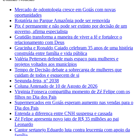
Mercado de odontologia cresce em Goiás com novas
oportunidades
Rotatória no Parque Amazônia pode ser removida
Pix é permanente e não pode ser extinto por decisão de um
governo, afirma especialista
Gratidão transforma a maneira de viver a fé e fortalece o
relacionamento com Deus
Gracinha e Ronaldo Caiado celebram 35 anos de uma história
construída entre família e vida pública
Valéria Pettersen defende mais espaço para mulheres e
projetos voltados aos municípios
Tempo de Decisão debate a sobrecarga de mulheres que
cuidam de todos e esquecem de si
Segunda-feira, n° 2038
Coluna Antenado de 10 de Agosto de 2026
Virginia Fonseca compartilha momento de Zé Felipe com os
filhos no Dia dos Pais
Supermercados em Goiás esperam aumento nas vendas para o
Dia dos Pais
Entenda a diferença entre CNH suspensa e cassada
Zé Felipe apresenta novo jato de R$ 35 milhões ao pai
Leonardo
Cantor sertanejo Eduardo luta contra leucemia com apoio da
família