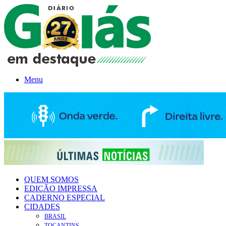
Menu
QUEM SOMOS
EDIÇÃO IMPRESSA
CADERNO ESPECIAL
CIDADES
BRASIL
TOCANTINS