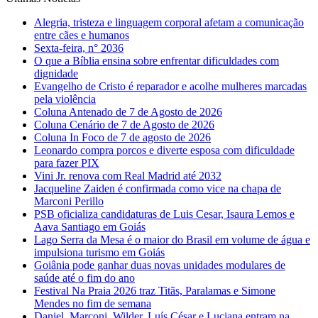
Alegria, tristeza e linguagem corporal afetam a comunicação
entre cães e humanos
Sexta-feira, n° 2036
O que a Bíblia ensina sobre enfrentar dificuldades com
dignidade
Evangelho de Cristo é reparador e acolhe mulheres marcadas
pela violência
Coluna Antenado de 7 de Agosto de 2026
Coluna Cenário de 7 de Agosto de 2026
Coluna In Foco de 7 de agosto de 2026
Leonardo compra porcos e diverte esposa com dificuldade
para fazer PIX
Vini Jr. renova com Real Madrid até 2032
Jacqueline Zaiden é confirmada como vice na chapa de
Marconi Perillo
PSB oficializa candidaturas de Luis Cesar, Isaura Lemos e
Aava Santiago em Goiás
Lago Serra da Mesa é o maior do Brasil em volume de água e
impulsiona turismo em Goiás
Goiânia pode ganhar duas novas unidades modulares de
saúde até o fim do ano
Festival Na Praia 2026 traz Titãs, Paralamas e Simone
Mendes no fim de semana
Daniel, Marconi, Wilder, Luís César e Luciana entram na