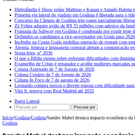
Hidrolândia é Show reúne Matheus e Kauan e Amado Batista 
Primeira via lateral do viaduto em Goiânia é liberada para o trân
Concurso da Câmara de Goiânia tem vagas parcialmente libera
Zé Felipe adquire avião de R$ 35 milhões com adesivo da famíl
Franquia da Subway em Goiânia é condenada por exigir teste d
Definidos os candidatos a vice-governador em Goiás para 2026
Incêndio na Ceasa Goiás mobiliza operação de resgate com emp
Alegria, tristeza e linguagem corporal afetam a comunicação e
Sexta-feira, n° 2036
O que a Bíblia ensina sobre enfrentar dificuldades com dignida
Evangelho de Cristo é reparador e acolhe mulheres marcadas pe
Coluna Antenado de 7 de Agosto de 2026
Coluna Cenário de 7 de Agosto de 2026
Coluna In Foco de 7 de agosto de 2026
Leonardo compra porcos e diverte esposa com dificuldade para
Vini Jr. renova com Real Madrid até 2032
Barra Lateral
Procurar por
Início
/
Goiânia
/
Goiânia
/
Sandro Mabel destaca impacto econômico da P
Goiânia