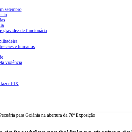
em setembro
sito
das
ia
e gravidez de funcionária
ilhadeira
ntre cães e humanos
de
la violência
 fazer PIX
ecuária para Goiânia na abertura da 78ª Exposição