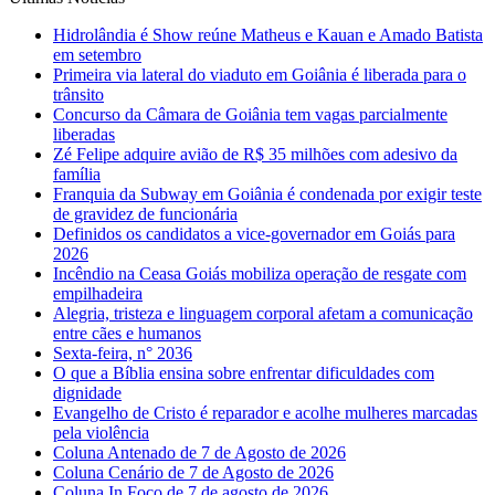
Hidrolândia é Show reúne Matheus e Kauan e Amado Batista
em setembro
Primeira via lateral do viaduto em Goiânia é liberada para o
trânsito
Concurso da Câmara de Goiânia tem vagas parcialmente
liberadas
Zé Felipe adquire avião de R$ 35 milhões com adesivo da
família
Franquia da Subway em Goiânia é condenada por exigir teste
de gravidez de funcionária
Definidos os candidatos a vice-governador em Goiás para
2026
Incêndio na Ceasa Goiás mobiliza operação de resgate com
empilhadeira
Alegria, tristeza e linguagem corporal afetam a comunicação
entre cães e humanos
Sexta-feira, n° 2036
O que a Bíblia ensina sobre enfrentar dificuldades com
dignidade
Evangelho de Cristo é reparador e acolhe mulheres marcadas
pela violência
Coluna Antenado de 7 de Agosto de 2026
Coluna Cenário de 7 de Agosto de 2026
Coluna In Foco de 7 de agosto de 2026