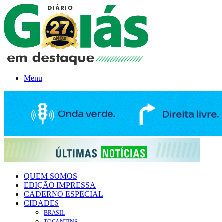
Menu
QUEM SOMOS
EDIÇÃO IMPRESSA
CADERNO ESPECIAL
CIDADES
BRASIL
TOCANTINS