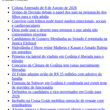
Coluna Antenado de 8 de Agosto de 2026
Tempo de Decisão debate o papel dos pais na preparação dos
filhos para a vida adulta
Convívio com felinos pode trazer ganhos emocionais, sociais
e cardiovasculares
Deus pode usar o deserto para preparar o que ainda não
conseguimos enxergar
Candidatura de Gustavo Mendanha ao Senado é registrada na
Justiça Eleitoral
Hidrolândia é Show reúne Matheus e Kauan e Amado Batista
em setembro
Primeira via lateral do viaduto em Goiânia é liberada para o
trânsito
Concurso da Câmara de Goiânia tem vagas parcialmente
liberadas
Zé Felipe adquire avião de R$ 35 milhões com adesivo da
família
Franquia da Subway em Goiânia é condenada por exigir teste
de gravidez de funcionária
Definidos os candidatos a vice-governador em Goiás para
2026
Incêndio na Ceasa Goiás mobiliza operação de resgate com
empilhadeira
Alegria, tristeza e linguagem corporal afetam a comunicação