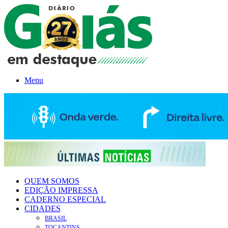
Menu
QUEM SOMOS
EDIÇÃO IMPRESSA
CADERNO ESPECIAL
CIDADES
BRASIL
TOCANTINS