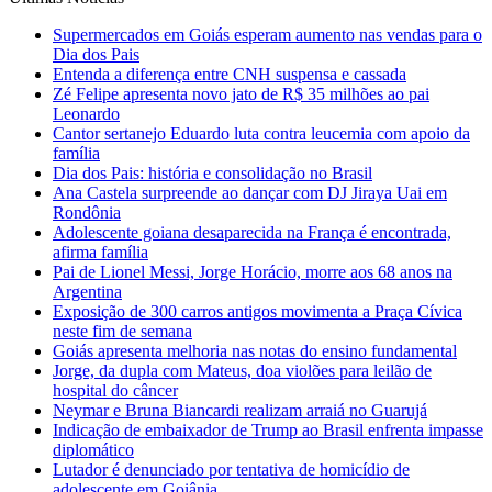
Supermercados em Goiás esperam aumento nas vendas para o
Dia dos Pais
Entenda a diferença entre CNH suspensa e cassada
Zé Felipe apresenta novo jato de R$ 35 milhões ao pai
Leonardo
Cantor sertanejo Eduardo luta contra leucemia com apoio da
família
Dia dos Pais: história e consolidação no Brasil
Ana Castela surpreende ao dançar com DJ Jiraya Uai em
Rondônia
Adolescente goiana desaparecida na França é encontrada,
afirma família
Pai de Lionel Messi, Jorge Horácio, morre aos 68 anos na
Argentina
Exposição de 300 carros antigos movimenta a Praça Cívica
neste fim de semana
Goiás apresenta melhoria nas notas do ensino fundamental
Jorge, da dupla com Mateus, doa violões para leilão de
hospital do câncer
Neymar e Bruna Biancardi realizam arraiá no Guarujá
Indicação de embaixador de Trump ao Brasil enfrenta impasse
diplomático
Lutador é denunciado por tentativa de homicídio de
adolescente em Goiânia