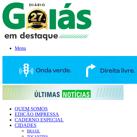
Menu
QUEM SOMOS
EDIÇÃO IMPRESSA
CADERNO ESPECIAL
CIDADES
BRASIL
TOCANTINS