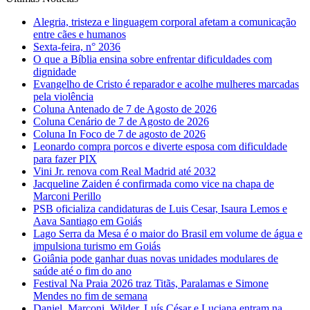
Alegria, tristeza e linguagem corporal afetam a comunicação
entre cães e humanos
Sexta-feira, n° 2036
O que a Bíblia ensina sobre enfrentar dificuldades com
dignidade
Evangelho de Cristo é reparador e acolhe mulheres marcadas
pela violência
Coluna Antenado de 7 de Agosto de 2026
Coluna Cenário de 7 de Agosto de 2026
Coluna In Foco de 7 de agosto de 2026
Leonardo compra porcos e diverte esposa com dificuldade
para fazer PIX
Vini Jr. renova com Real Madrid até 2032
Jacqueline Zaiden é confirmada como vice na chapa de
Marconi Perillo
PSB oficializa candidaturas de Luis Cesar, Isaura Lemos e
Aava Santiago em Goiás
Lago Serra da Mesa é o maior do Brasil em volume de água e
impulsiona turismo em Goiás
Goiânia pode ganhar duas novas unidades modulares de
saúde até o fim do ano
Festival Na Praia 2026 traz Titãs, Paralamas e Simone
Mendes no fim de semana
Daniel, Marconi, Wilder, Luís César e Luciana entram na