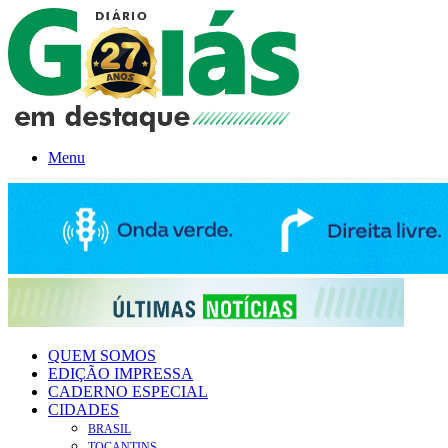
Menu
QUEM SOMOS
EDIÇÃO IMPRESSA
CADERNO ESPECIAL
CIDADES
BRASIL
TOCANTINS