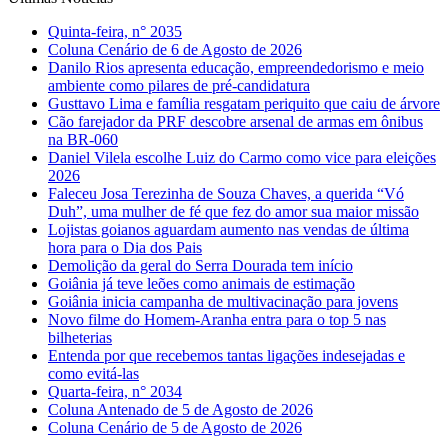
Quinta-feira, n° 2035
Coluna Cenário de 6 de Agosto de 2026
Danilo Rios apresenta educação, empreendedorismo e meio
ambiente como pilares de pré-candidatura
Gusttavo Lima e família resgatam periquito que caiu de árvore
Cão farejador da PRF descobre arsenal de armas em ônibus
na BR-060
Daniel Vilela escolhe Luiz do Carmo como vice para eleições
2026
Faleceu Josa Terezinha de Souza Chaves, a querida “Vó
Duh”, uma mulher de fé que fez do amor sua maior missão
Lojistas goianos aguardam aumento nas vendas de última
hora para o Dia dos Pais
Demolição da geral do Serra Dourada tem início
Goiânia já teve leões como animais de estimação
Goiânia inicia campanha de multivacinação para jovens
Novo filme do Homem-Aranha entra para o top 5 nas
bilheterias
Entenda por que recebemos tantas ligações indesejadas e
como evitá-las
Quarta-feira, n° 2034
Coluna Antenado de 5 de Agosto de 2026
Coluna Cenário de 5 de Agosto de 2026