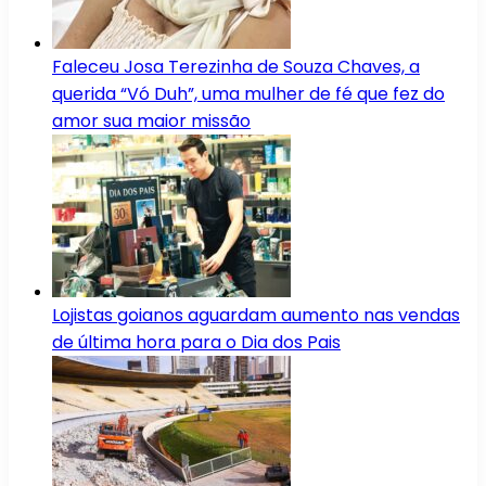
Faleceu Josa Terezinha de Souza Chaves, a
querida “Vó Duh”, uma mulher de fé que fez do
amor sua maior missão
Lojistas goianos aguardam aumento nas vendas
de última hora para o Dia dos Pais