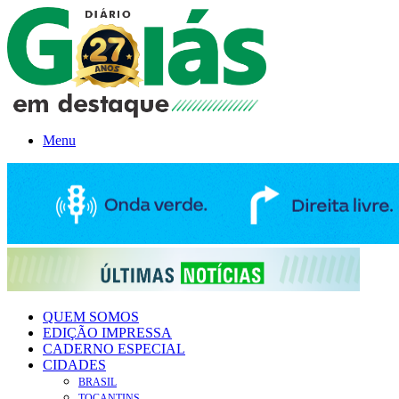
Menu
QUEM SOMOS
EDIÇÃO IMPRESSA
CADERNO ESPECIAL
CIDADES
BRASIL
TOCANTINS