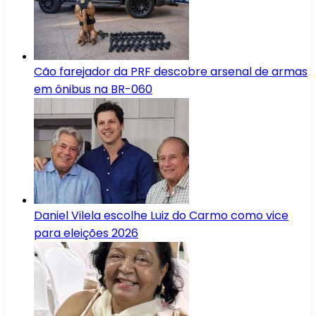
Cão farejador da PRF descobre arsenal de armas
em ônibus na BR-060
Daniel Vilela escolhe Luiz do Carmo como vice
para eleições 2026