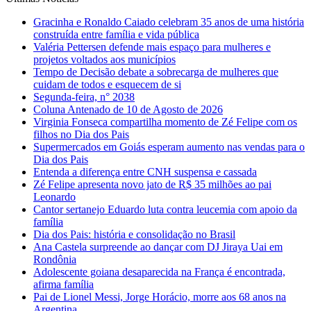
Gracinha e Ronaldo Caiado celebram 35 anos de uma história
construída entre família e vida pública
Valéria Pettersen defende mais espaço para mulheres e
projetos voltados aos municípios
Tempo de Decisão debate a sobrecarga de mulheres que
cuidam de todos e esquecem de si
Segunda-feira, n° 2038
Coluna Antenado de 10 de Agosto de 2026
Virginia Fonseca compartilha momento de Zé Felipe com os
filhos no Dia dos Pais
Supermercados em Goiás esperam aumento nas vendas para o
Dia dos Pais
Entenda a diferença entre CNH suspensa e cassada
Zé Felipe apresenta novo jato de R$ 35 milhões ao pai
Leonardo
Cantor sertanejo Eduardo luta contra leucemia com apoio da
família
Dia dos Pais: história e consolidação no Brasil
Ana Castela surpreende ao dançar com DJ Jiraya Uai em
Rondônia
Adolescente goiana desaparecida na França é encontrada,
afirma família
Pai de Lionel Messi, Jorge Horácio, morre aos 68 anos na
Argentina