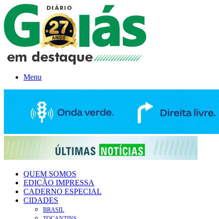
Menu
QUEM SOMOS
EDIÇÃO IMPRESSA
CADERNO ESPECIAL
CIDADES
BRASIL
TOCANTINS