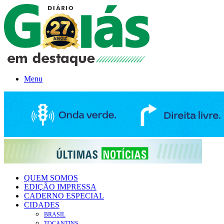
Menu
QUEM SOMOS
EDIÇÃO IMPRESSA
CADERNO ESPECIAL
CIDADES
BRASIL
TOCANTINS