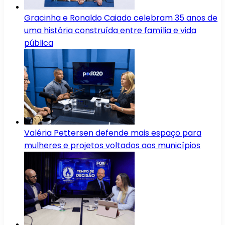
Gracinha e Ronaldo Caiado celebram 35 anos de
uma história construída entre família e vida
pública
Valéria Pettersen defende mais espaço para
mulheres e projetos voltados aos municípios