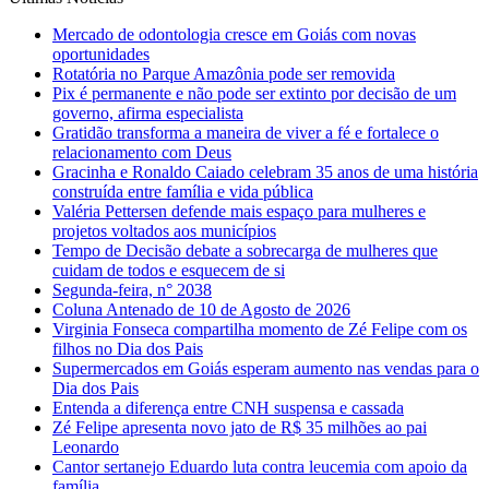
Mercado de odontologia cresce em Goiás com novas
oportunidades
Rotatória no Parque Amazônia pode ser removida
Pix é permanente e não pode ser extinto por decisão de um
governo, afirma especialista
Gratidão transforma a maneira de viver a fé e fortalece o
relacionamento com Deus
Gracinha e Ronaldo Caiado celebram 35 anos de uma história
construída entre família e vida pública
Valéria Pettersen defende mais espaço para mulheres e
projetos voltados aos municípios
Tempo de Decisão debate a sobrecarga de mulheres que
cuidam de todos e esquecem de si
Segunda-feira, n° 2038
Coluna Antenado de 10 de Agosto de 2026
Virginia Fonseca compartilha momento de Zé Felipe com os
filhos no Dia dos Pais
Supermercados em Goiás esperam aumento nas vendas para o
Dia dos Pais
Entenda a diferença entre CNH suspensa e cassada
Zé Felipe apresenta novo jato de R$ 35 milhões ao pai
Leonardo
Cantor sertanejo Eduardo luta contra leucemia com apoio da
família