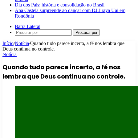
Dia dos Pais: história e consolidação no Brasil
Ana Castela surpreende ao dançar com DJ Jiraya Uai em
Rondônia
Barra Lateral
Procurar por
Início
/
Notícia
/
Quando tudo parece incerto, a fé nos lembra que
Deus continua no controle.
Notícia
Quando tudo parece incerto, a fé nos
lembra que Deus continua no controle.