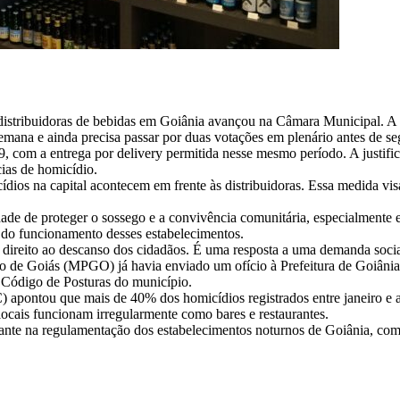
s distribuidoras de bebidas em Goiânia avançou na Câmara Municipal. 
mana e ainda precisa passar por duas votações em plenário antes de seg
9, com a entrega por delivery permitida nesse mesmo período. A justifi
cias de homicídio.
os na capital acontecem em frente às distribuidoras. Essa medida visa
ade de proteger o sossego e a convivência comunitária, especialmente 
 do funcionamento desses estabelecimentos.
 direito ao descanso dos cidadãos. É uma resposta a uma demanda social 
o de Goiás (MPGO) já havia enviado um ofício à Prefeitura de Goiâni
lo Código de Posturas do município.
apontou que mais de 40% dos homicídios registrados entre janeiro e a
ocais funcionam irregularmente como bares e restaurantes.
nte na regulamentação dos estabelecimentos noturnos de Goiânia, com 