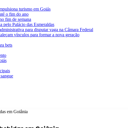
impulsiona turismo em Goiás
té o fim do ano
 no fim de semana
da pelo Palácio das Esmeraldas
 administrativa para disputar vaga na Câmara Federal
rtaleçam vínculos para formar a nova geração
ra bets
ento
oiás
cipais
 sangue
bidas em Goiânia