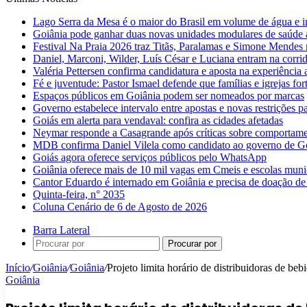
Lago Serra da Mesa é o maior do Brasil em volume de água e 
Goiânia pode ganhar duas novas unidades modulares de saúde a
Festival Na Praia 2026 traz Titãs, Paralamas e Simone Mendes
Daniel, Marconi, Wilder, Luís César e Luciana entram na corri
Valéria Pettersen confirma candidatura e aposta na experiência
Fé e juventude: Pastor Ismael defende que famílias e igrejas fo
Espaços públicos em Goiânia podem ser nomeados por marcas
Governo estabelece intervalo entre apostas e novas restrições pa
Goiás em alerta para vendaval: confira as cidades afetadas
Neymar responde a Casagrande após críticas sobre comportam
MDB confirma Daniel Vilela como candidato ao governo de G
Goiás agora oferece serviços públicos pelo WhatsApp
Goiânia oferece mais de 10 mil vagas em Cmeis e escolas muni
Cantor Eduardo é internado em Goiânia e precisa de doação de
Quinta-feira, n° 2035
Coluna Cenário de 6 de Agosto de 2026
Barra Lateral
Procurar por
Início
/
Goiânia
/
Goiânia
/
Projeto limita horário de distribuidoras de be
Goiânia