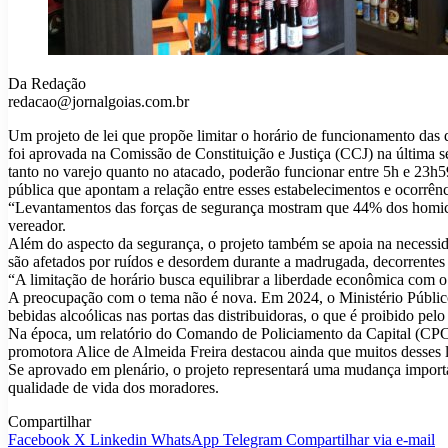
Da Redação
redacao@jornalgoias.com.br
Um projeto de lei que propõe limitar o horário de funcionamento da
foi aprovada na Comissão de Constituição e Justiça (CCJ) na última se
tanto no varejo quanto no atacado, poderão funcionar entre 5h e 23h5
pública que apontam a relação entre esses estabelecimentos e ocorrên
“Levantamentos das forças de segurança mostram que 44% dos homicídi
vereador.
Além do aspecto da segurança, o projeto também se apoia na necessid
são afetados por ruídos e desordem durante a madrugada, decorrentes
“A limitação de horário busca equilibrar a liberdade econômica com o
A preocupação com o tema não é nova. Em 2024, o Ministério Públic
bebidas alcoólicas nas portas das distribuidoras, o que é proibido pe
Na época, um relatório do Comando de Policiamento da Capital (CPC) 
promotora Alice de Almeida Freira destacou ainda que muitos desses l
Se aprovado em plenário, o projeto representará uma mudança importa
qualidade de vida dos moradores.
Compartilhar
Facebook
X
Linkedin
WhatsApp
Telegram
Compartilhar via e-mail