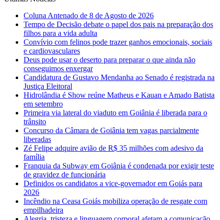
Coluna Antenado de 8 de Agosto de 2026
Tempo de Decisão debate o papel dos pais na preparação dos
filhos para a vida adulta
Convívio com felinos pode trazer ganhos emocionais, sociais
e cardiovasculares
Deus pode usar o deserto para preparar o que ainda não
conseguimos enxergar
Candidatura de Gustavo Mendanha ao Senado é registrada na
Justiça Eleitoral
Hidrolândia é Show reúne Matheus e Kauan e Amado Batista
em setembro
Primeira via lateral do viaduto em Goiânia é liberada para o
trânsito
Concurso da Câmara de Goiânia tem vagas parcialmente
liberadas
Zé Felipe adquire avião de R$ 35 milhões com adesivo da
família
Franquia da Subway em Goiânia é condenada por exigir teste
de gravidez de funcionária
Definidos os candidatos a vice-governador em Goiás para
2026
Incêndio na Ceasa Goiás mobiliza operação de resgate com
empilhadeira
Alegria, tristeza e linguagem corporal afetam a comunicação