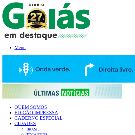
Menu
QUEM SOMOS
EDIÇÃO IMPRESSA
CADERNO ESPECIAL
CIDADES
BRASIL
TOCANTINS