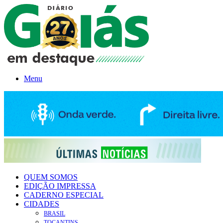
Menu
QUEM SOMOS
EDIÇÃO IMPRESSA
CADERNO ESPECIAL
CIDADES
BRASIL
TOCANTINS