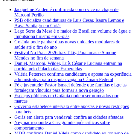
Jacqueline Zaiden é confirmada como vice na chapa de
Marconi Perillo
PSB oficializa candidaturas de Luis Cesar, Isaura Lemos e
Aava Santiago em Goiás
Lago Serra da Mesa é o maior do Brasil em volume de água e
impulsiona turismo em Goiás
Goiânia pode ganhar duas novas unidades modulares de
saúde até o fim do ano
Festival Na Praia 2026 traz Titãs, Paralamas e Simone
Mendes no fim de semana
Daniel, Marconi, Wilder, Luís César e Luciana entram na
corrida pelo Palácio das Esmeraldas
Valéria Pettersen confirma candidatura e aposta na experiência
administrativa para disputar vaga na Câmara Federal
Fé e juventude: Pastor Ismael defende que famílias e igrejas
fortaleçam vínculos para formar a nova geração
Espaços públicos em Goiânia podem ser nomeados por
marcas
Governo estabelece intervalo entre apostas e novas restrições
para bets
Goiás em alerta para vendaval: confira as cidades afetadas
Neymar responde a Casagrande após críticas sobre
comportamento
MDB confirma Daniel Vilela como candidato ao governo de