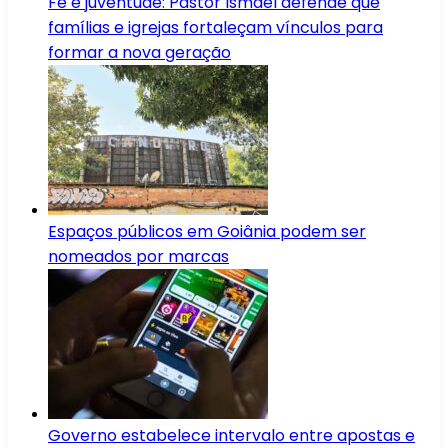
Fé e juventude: Pastor Ismael defende que
famílias e igrejas fortaleçam vínculos para
formar a nova geração
Espaços públicos em Goiânia podem ser
nomeados por marcas
Governo estabelece intervalo entre apostas e