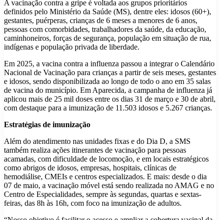
A vacinação contra a gripe é voltada aos grupos prioritários
definidos pelo Ministério da Saúde (MS), dentre eles: idosos (60+),
gestantes, puérperas, crianças de 6 meses a menores de 6 anos,
pessoas com comorbidades, trabalhadores da saúde, da educação,
caminhoneiros, forças de segurança, população em situação de rua,
indígenas e população privada de liberdade.
Em 2025, a vacina contra a influenza passou a integrar o Calendário
Nacional de Vacinação para crianças a partir de seis meses, gestantes
e idosos, sendo disponibilizada ao longo de todo o ano em 35 salas
de vacina do município. Em Aparecida, a campanha de influenza já
aplicou mais de 25 mil doses entre os dias 31 de março e 30 de abril,
com destaque para a imunização de 11.503 idosos e 5.267 crianças.
Estratégias de imunização
Além do atendimento nas unidades fixas e do Dia D, a SMS
também realiza ações itinerantes de vacinação para pessoas
acamadas, com dificuldade de locomoção, e em locais estratégicos
como abrigos de idosos, empresas, hospitais, clínicas de
hemodiálise, CMEIs e centros especializados. E mais: desde o dia
07 de maio, a vacinação móvel está sendo realizada no AMAG e no
Centro de Especialidades, sempre às segundas, quartas e sextas-
feiras, das 8h às 16h, com foco na imunização de adultos.
“Nosso objetivo é facilitar o acesso e ampliar a cobertura vacinal da