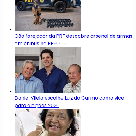
Cão farejador da PRF descobre arsenal de armas
em ônibus na BR-060
Daniel Vilela escolhe Luiz do Carmo como vice
para eleições 2026