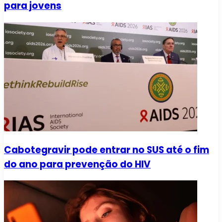
para jovens
Cabotegravir pode entrar no SUS até o fim
do ano para prevenção do HIV