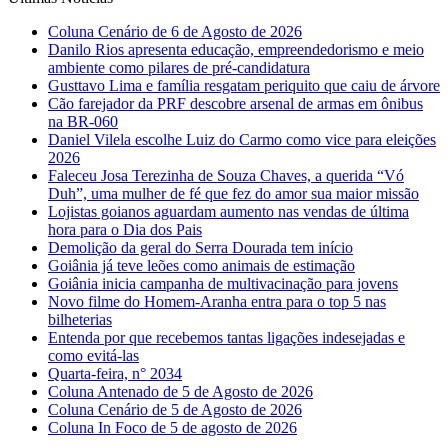
Coluna Cenário de 6 de Agosto de 2026
Danilo Rios apresenta educação, empreendedorismo e meio
ambiente como pilares de pré-candidatura
Gusttavo Lima e família resgatam periquito que caiu de árvore
Cão farejador da PRF descobre arsenal de armas em ônibus
na BR-060
Daniel Vilela escolhe Luiz do Carmo como vice para eleições
2026
Faleceu Josa Terezinha de Souza Chaves, a querida “Vó
Duh”, uma mulher de fé que fez do amor sua maior missão
Lojistas goianos aguardam aumento nas vendas de última
hora para o Dia dos Pais
Demolição da geral do Serra Dourada tem início
Goiânia já teve leões como animais de estimação
Goiânia inicia campanha de multivacinação para jovens
Novo filme do Homem-Aranha entra para o top 5 nas
bilheterias
Entenda por que recebemos tantas ligações indesejadas e
como evitá-las
Quarta-feira, n° 2034
Coluna Antenado de 5 de Agosto de 2026
Coluna Cenário de 5 de Agosto de 2026
Coluna In Foco de 5 de agosto de 2026