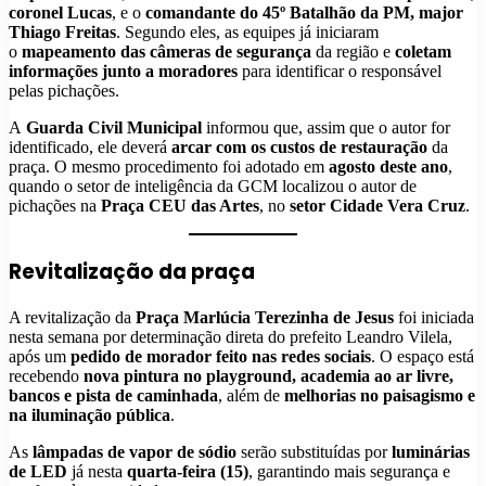
coronel Lucas
, e o
comandante do 45º Batalhão da PM, major
Thiago Freitas
. Segundo eles, as equipes já iniciaram
o
mapeamento das câmeras de segurança
da região e
coletam
informações junto a moradores
para identificar o responsável
pelas pichações.
A
Guarda Civil Municipal
informou que, assim que o autor for
identificado, ele deverá
arcar com os custos de restauração
da
praça. O mesmo procedimento foi adotado em
agosto deste ano
,
quando o setor de inteligência da GCM localizou o autor de
pichações na
Praça CEU das Artes
, no
setor Cidade Vera Cruz
.
Revitalização da praça
A revitalização da
Praça Marlúcia Terezinha de Jesus
foi iniciada
nesta semana por determinação direta do prefeito Leandro Vilela,
após um
pedido de morador feito nas redes sociais
. O espaço está
recebendo
nova pintura no playground, academia ao ar livre,
bancos e pista de caminhada
, além de
melhorias no paisagismo e
na iluminação pública
.
As
lâmpadas de vapor de sódio
serão substituídas por
luminárias
de LED
já nesta
quarta-feira (15)
, garantindo mais segurança e