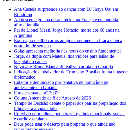
Ana Castela surpreende ao dançar com DJ Jiraya Uai em
Rondônia
Adolescente goiana desaparecida na França é encontrada,
afirma família
Pai de Lionel Messi, Jorge Horácio, morre aos 68 anos na
Argentina
Exposição de 300 carros antigos movimenta a Praça Cívica
neste fim de semana
Goiás apresenta melhoria nas notas do ensino fundamental
Jorge, da dupla com Mateus, doa violões para leilão de
hospital do câncer
Neymar e Bruna Biancardi realizam arraiá no Guarujá
Indicação de embaixador de Trump ao Brasil enfrenta impasse
diplomático
Lutador é denunciado por tentativa de homicídio de
adolescente em Goiânia
Fim de semana, n° 2037
Coluna Antenado de 8 de Agosto de 2026
Tempo de Decisão debate o papel dos pais na preparação dos
filhos para a vida adulta
Convívio com felinos pode trazer ganhos emocionais, sociais
e cardiovasculares
Deus pode usar o deserto para preparar o que ainda não
conseguimos enxergar