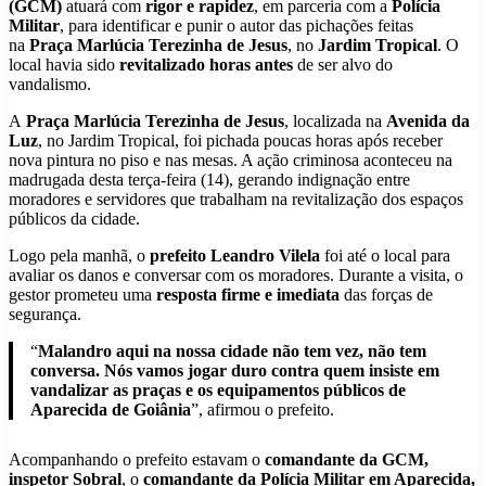
(GCM)
atuará com
rigor e rapidez
, em parceria com a
Polícia
Militar
, para identificar e punir o autor das pichações feitas
na
Praça Marlúcia Terezinha de Jesus
, no
Jardim Tropical
. O
local havia sido
revitalizado horas antes
de ser alvo do
vandalismo.
A
Praça Marlúcia Terezinha de Jesus
, localizada na
Avenida da
Luz
, no Jardim Tropical, foi pichada poucas horas após receber
nova pintura no piso e nas mesas. A ação criminosa aconteceu na
madrugada desta terça-feira (14), gerando indignação entre
moradores e servidores que trabalham na revitalização dos espaços
públicos da cidade.
Logo pela manhã, o
prefeito Leandro Vilela
foi até o local para
avaliar os danos e conversar com os moradores. Durante a visita, o
gestor prometeu uma
resposta firme e imediata
das forças de
segurança.
“
Malandro aqui na nossa cidade não tem vez, não tem
conversa. Nós vamos jogar duro contra quem insiste em
vandalizar as praças e os equipamentos públicos de
Aparecida de Goiânia
”, afirmou o prefeito.
Acompanhando o prefeito estavam o
comandante da GCM,
inspetor Sobral
, o
comandante da Polícia Militar em Aparecida,