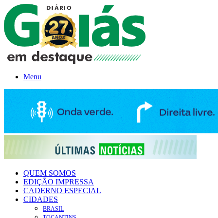
Menu
QUEM SOMOS
EDIÇÃO IMPRESSA
CADERNO ESPECIAL
CIDADES
BRASIL
TOCANTINS