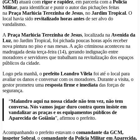
(GCM)
atuará com
rigor e rapidez
, em parceria com a
Polícia
Militar
, para identificar e punir o autor das pichações feitas
na
Praça Marlúcia Terezinha de Jesus
, no
Jardim Tropical
. O
local havia sido
revitalizado horas antes
de ser alvo do
vandalismo.
A
Praça Marlúcia Terezinha de Jesus
, localizada na
Avenida da
Luz
, no Jardim Tropical, foi pichada poucas horas após receber
nova pintura no piso e nas mesas. A ação criminosa aconteceu na
madrugada desta terça-feira (14), gerando indignação entre
moradores e servidores que trabalham na revitalização dos espaços
públicos da cidade.
Logo pela manhã, o
prefeito Leandro Vilela
foi até o local para
avaliar os danos e conversar com os moradores. Durante a visita, o
gestor prometeu uma
resposta firme e imediata
das forças de
segurança.
“
Malandro aqui na nossa cidade não tem vez, não tem
conversa. Nós vamos jogar duro contra quem insiste em
vandalizar as praças e os equipamentos públicos de
Aparecida de Goiânia
”, afirmou o prefeito.
Acompanhando o prefeito estavam o
comandante da GCM,
inspetor Sobral
, o
comandante da Polícia Militar em Aparecida,