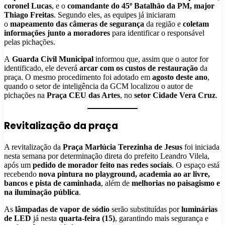
coronel Lucas
, e o
comandante do 45º Batalhão da PM, major
Thiago Freitas
. Segundo eles, as equipes já iniciaram
o
mapeamento das câmeras de segurança
da região e
coletam
informações junto a moradores
para identificar o responsável
pelas pichações.
A
Guarda Civil Municipal
informou que, assim que o autor for
identificado, ele deverá
arcar com os custos de restauração
da
praça. O mesmo procedimento foi adotado em
agosto deste ano
,
quando o setor de inteligência da GCM localizou o autor de
pichações na
Praça CEU das Artes
, no
setor Cidade Vera Cruz
.
Revitalização da praça
A revitalização da
Praça Marlúcia Terezinha de Jesus
foi iniciada
nesta semana por determinação direta do prefeito Leandro Vilela,
após um
pedido de morador feito nas redes sociais
. O espaço está
recebendo
nova pintura no playground, academia ao ar livre,
bancos e pista de caminhada
, além de
melhorias no paisagismo e
na iluminação pública
.
As
lâmpadas de vapor de sódio
serão substituídas por
luminárias
de LED
já nesta
quarta-feira (15)
, garantindo mais segurança e