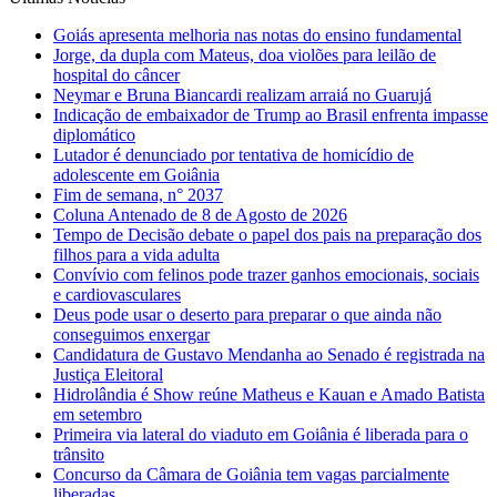
Goiás apresenta melhoria nas notas do ensino fundamental
Jorge, da dupla com Mateus, doa violões para leilão de
hospital do câncer
Neymar e Bruna Biancardi realizam arraiá no Guarujá
Indicação de embaixador de Trump ao Brasil enfrenta impasse
diplomático
Lutador é denunciado por tentativa de homicídio de
adolescente em Goiânia
Fim de semana, n° 2037
Coluna Antenado de 8 de Agosto de 2026
Tempo de Decisão debate o papel dos pais na preparação dos
filhos para a vida adulta
Convívio com felinos pode trazer ganhos emocionais, sociais
e cardiovasculares
Deus pode usar o deserto para preparar o que ainda não
conseguimos enxergar
Candidatura de Gustavo Mendanha ao Senado é registrada na
Justiça Eleitoral
Hidrolândia é Show reúne Matheus e Kauan e Amado Batista
em setembro
Primeira via lateral do viaduto em Goiânia é liberada para o
trânsito
Concurso da Câmara de Goiânia tem vagas parcialmente
liberadas