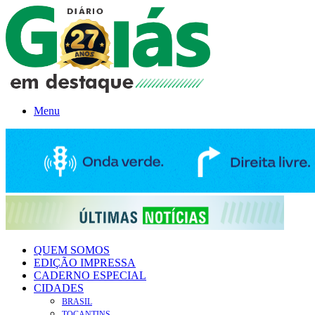
Menu
QUEM SOMOS
EDIÇÃO IMPRESSA
CADERNO ESPECIAL
CIDADES
BRASIL
TOCANTINS