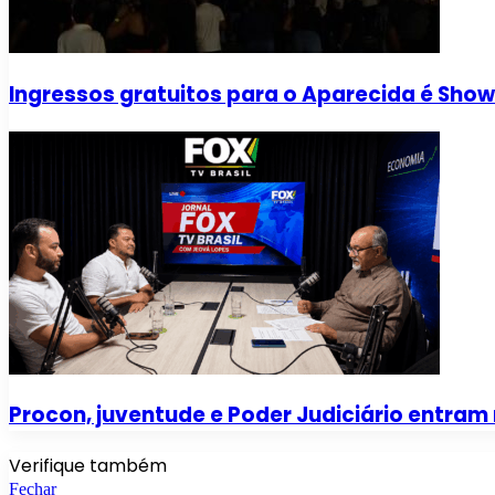
Ingressos gratuitos para o Aparecida é Sho
Procon, juventude e Poder Judiciário entram 
Verifique também
Fechar