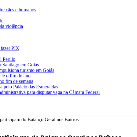
ntre cães e humanos
de
la violência
 fazer PIX
 Perillo
va Santiago em Goiás
impulsiona turismo em Goiás
té o fim do ano
 no fim de semana
da pelo Palácio das Esmeraldas
 administrativa para disputar vaga na Câmara Federal
 participam do Balanço Geral nos Bairros