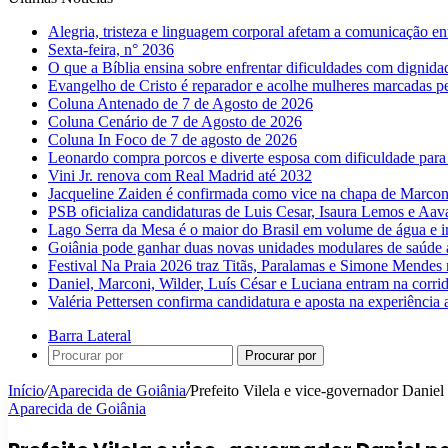
Alegria, tristeza e linguagem corporal afetam a comunicação e
Sexta-feira, n° 2036
O que a Bíblia ensina sobre enfrentar dificuldades com dignida
Evangelho de Cristo é reparador e acolhe mulheres marcadas pe
Coluna Antenado de 7 de Agosto de 2026
Coluna Cenário de 7 de Agosto de 2026
Coluna In Foco de 7 de agosto de 2026
Leonardo compra porcos e diverte esposa com dificuldade para
Vini Jr. renova com Real Madrid até 2032
Jacqueline Zaiden é confirmada como vice na chapa de Marconi
PSB oficializa candidaturas de Luis Cesar, Isaura Lemos e Aa
Lago Serra da Mesa é o maior do Brasil em volume de água e 
Goiânia pode ganhar duas novas unidades modulares de saúde a
Festival Na Praia 2026 traz Titãs, Paralamas e Simone Mendes
Daniel, Marconi, Wilder, Luís César e Luciana entram na corri
Valéria Pettersen confirma candidatura e aposta na experiência
Barra Lateral
Procurar por
Início
/
Aparecida de Goiânia
/
Prefeito Vilela e vice-governador Daniel
Aparecida de Goiânia