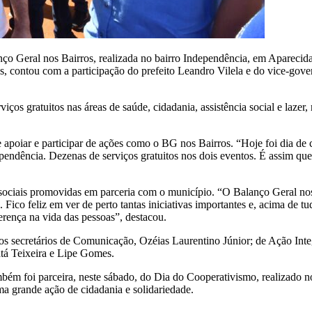
ço Geral nos Bairros, realizada no bairro Independência, em Apareci
 contou com a participação do prefeito Leandro Vilela e do vice-gover
rviços gratuitos nas áreas de saúde, cidadania, assistência social e la
e apoiar e participar de ações como o BG nos Bairros. “Hoje foi dia de
pendência. Dezenas de serviços gratuitos nos dois eventos. É assim qu
 sociais promovidas em parceria com o município. “O Balanço Geral nos
 Fico feliz em ver de perto tantas iniciativas importantes e, acima de tu
erença na vida das pessoas”, destacou.
 secretários de Comunicação, Ozéias Laurentino Júnior; de Ação Integr
tá Teixeira e Lipe Gomes.
mbém foi parceira, neste sábado, do Dia do Cooperativismo, realizado
a grande ação de cidadania e solidariedade.