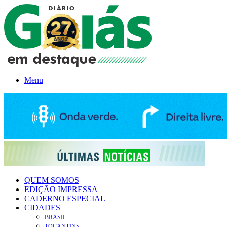
Menu
QUEM SOMOS
EDIÇÃO IMPRESSA
CADERNO ESPECIAL
CIDADES
BRASIL
TOCANTINS