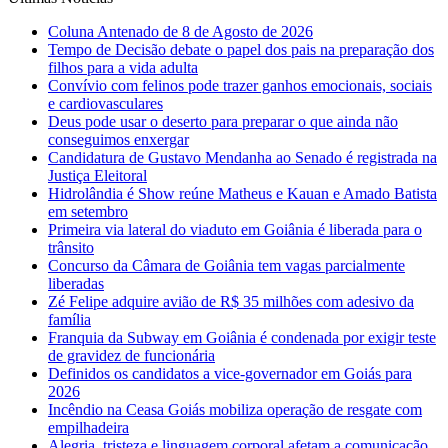
Coluna Antenado de 8 de Agosto de 2026
Tempo de Decisão debate o papel dos pais na preparação dos
filhos para a vida adulta
Convívio com felinos pode trazer ganhos emocionais, sociais
e cardiovasculares
Deus pode usar o deserto para preparar o que ainda não
conseguimos enxergar
Candidatura de Gustavo Mendanha ao Senado é registrada na
Justiça Eleitoral
Hidrolândia é Show reúne Matheus e Kauan e Amado Batista
em setembro
Primeira via lateral do viaduto em Goiânia é liberada para o
trânsito
Concurso da Câmara de Goiânia tem vagas parcialmente
liberadas
Zé Felipe adquire avião de R$ 35 milhões com adesivo da
família
Franquia da Subway em Goiânia é condenada por exigir teste
de gravidez de funcionária
Definidos os candidatos a vice-governador em Goiás para
2026
Incêndio na Ceasa Goiás mobiliza operação de resgate com
empilhadeira
Alegria, tristeza e linguagem corporal afetam a comunicação