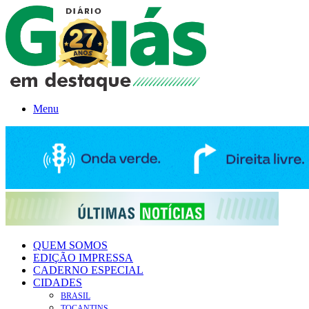
Menu
QUEM SOMOS
EDIÇÃO IMPRESSA
CADERNO ESPECIAL
CIDADES
BRASIL
TOCANTINS