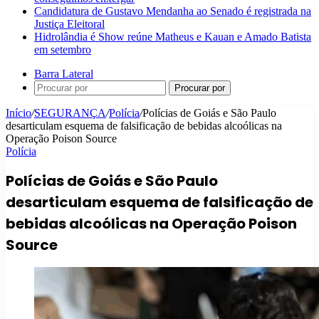
Candidatura de Gustavo Mendanha ao Senado é registrada na
Justiça Eleitoral
Hidrolândia é Show reúne Matheus e Kauan e Amado Batista
em setembro
Barra Lateral
Procurar por
Início
/
SEGURANÇA
/
Polícia
/
Polícias de Goiás e São Paulo
desarticulam esquema de falsificação de bebidas alcoólicas na
Operação Poison Source
Polícia
Polícias de Goiás e São Paulo
desarticulam esquema de falsificação de
bebidas alcoólicas na Operação Poison
Source