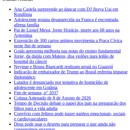
Ana Castela surpreende ao dançar com DJ Jiraya Uai em
Rondônia
Adolescente goiana desaparecida na França é encontrada,
afirma família
Pai de Lionel Messi, Jorge Horácio, morre aos 68 anos na
Argentina
Exposição de 300 carros antigos movimenta a Praça Cívica
neste fim de semana
Goiás apresenta melhoria nas notas do ensino fundamental
Jorge, da dupla com Mateus, doa violões para leilão de
hospital do câncer
Neymar e Bruna Biancardi realizam arraiá no Guarujá
Indicação de embaixador de Trump ao Brasil enfrenta impasse
diplomático
Lutador é denunciado por tentativa de homicídio de
adolescente em Goiânia
Fim de semana, n° 2037
Coluna Antenado de 8 de Agosto de 2026
Tempo de Decisão debate o papel dos pais na preparação dos
filhos para a vida adulta
Convívio com felinos pode trazer ganhos emocionais, sociais
e cardiovasculares
Deus pode usar o deserto para preparar o que ainda não
conseguimos enxergar