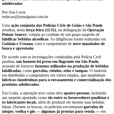
adulteradas
Por Ana Lucia
redacao@jornalgoias.com.br
Uma
ação conjunta das Polícias Civis de Goiás e São Paulo
resultou, nesta
terça-feira (11/11)
, na deflagração da
Operação
Poison Source
, voltada ao combate de um grupo suspeito de
falsificar bebidas alcoólicas
. As diligências foram realizadas em
Goiânia e Uruana
, com o cumprimento de
nove mandados de
busca e apreensão
.
De acordo com as investigações conduzidas pela Polícia Civil
paulista,
um homem foi preso em flagrante em São Paulo
,
acusado de fornecer
insumos utilizados na produção de bebidas
falsificadas
, como
garrafas, rótulos, selos e tampas
. O material
era distribuído a compradores em vários estados, que mantinham
fábricas clandestinas para o envasamento e comercialização dos
produtos adulterados
.
Em Goiás, a operação teve como alvo
quatro pessoas
, incluindo
um suspeito apontado como
elo entre os fornecedores paulistas e
os fabricantes locais
, além de produzir ele mesmo suas bebidas
falsas. Durante as buscas, os policiais encontraram
garrafas de
uísque, vodka e gin — algumas já prontas para venda —
em