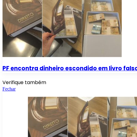
PF encontra dinheiro escondido em livro fa
Verifique também
Fechar