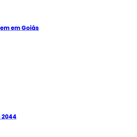
ovem em Goiás
m 2044