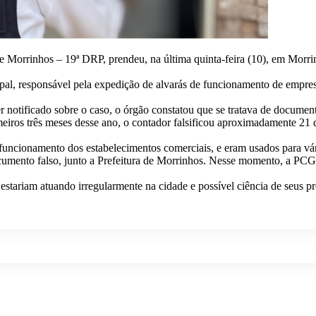
 Morrinhos – 19ª DRP, prendeu, na última quinta-feira (10), em Morrin
al, responsável pela expedição de alvarás de funcionamento de empresa
 notificado sobre o caso, o órgão constatou que se tratava de document
rimeiros três meses desse ano, o contador falsificou aproximadamente 21
 funcionamento dos estabelecimentos comerciais, e eram usados para vár
cumento falso, junto a Prefeitura de Morrinhos. Nesse momento, a PCGO
estariam atuando irregularmente na cidade e possível ciência de seus pro