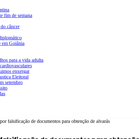
ntina
te fim de semana
 do câncer
diplomático
te em Goiânia
hos para a vida adulta
cardiovasculares
guimos enxergar
stiça Eleitoral
em setembro
sito
das
 por falsificação de documentos para obtenção de alvarás