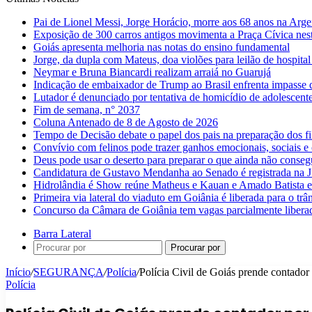
Pai de Lionel Messi, Jorge Horácio, morre aos 68 anos na Arge
Exposição de 300 carros antigos movimenta a Praça Cívica nes
Goiás apresenta melhoria nas notas do ensino fundamental
Jorge, da dupla com Mateus, doa violões para leilão de hospital
Neymar e Bruna Biancardi realizam arraiá no Guarujá
Indicação de embaixador de Trump ao Brasil enfrenta impasse 
Lutador é denunciado por tentativa de homicídio de adolescen
Fim de semana, n° 2037
Coluna Antenado de 8 de Agosto de 2026
Tempo de Decisão debate o papel dos pais na preparação dos fil
Convívio com felinos pode trazer ganhos emocionais, sociais e 
Deus pode usar o deserto para preparar o que ainda não conse
Candidatura de Gustavo Mendanha ao Senado é registrada na Ju
Hidrolândia é Show reúne Matheus e Kauan e Amado Batista 
Primeira via lateral do viaduto em Goiânia é liberada para o trân
Concurso da Câmara de Goiânia tem vagas parcialmente libera
Barra Lateral
Procurar por
Início
/
SEGURANÇA
/
Polícia
/
Polícia Civil de Goiás prende contador
Polícia