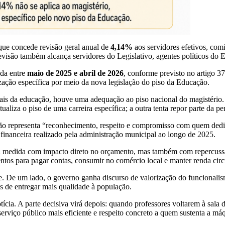
 que concede revisão geral anual de
4,14%
aos servidores efetivos, com
revisão também alcança servidores do Legislativo, agentes políticos do 
ada entre
maio de 2025 e abril de 2026
, conforme previsto no artigo 37
ização específica por meio da nova legislação do piso da Educação.
nais da educação, houve uma adequação ao piso nacional do magistério. 
aliza o piso de uma carreira específica; a outra tenta repor parte da 
ação representa “reconhecimento, respeito e compromisso com quem ded
o financeira realizado pela administração municipal ao longo de 2025.
 uma medida com impacto direto no orçamento, mas também com repercussã
tos para pagar contas, consumir no comércio local e manter renda circ
ne. De um lado, o governo ganha discurso de valorização do funcionali
s de entregar mais qualidade à população.
tícia. A parte decisiva virá depois: quando professores voltarem à sala
erviço público mais eficiente e respeito concreto a quem sustenta a máq