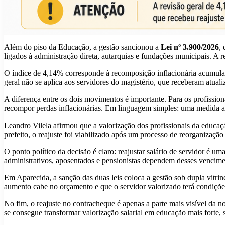
Além do piso da Educação, a gestão sancionou a
Lei nº 3.900/2026
,
ligados à administração direta, autarquias e fundações municipais. A 
O índice de 4,14% corresponde à recomposição inflacionária acumul
geral não se aplica aos servidores do magistério, que receberam atual
A diferença entre os dois movimentos é importante. Para os profissio
recompor perdas inflacionárias. Em linguagem simples: uma medida atu
Leandro Vilela afirmou que a valorização dos profissionais da educ
prefeito, o reajuste foi viabilizado após um processo de reorganizaçã
O ponto político da decisão é claro: reajustar salário de servidor é
administrativos, aposentados e pensionistas dependem desses vencimen
Em Aparecida, a sanção das duas leis coloca a gestão sob dupla vitri
aumento cabe no orçamento e que o servidor valorizado terá condiçõe
No fim, o reajuste no contracheque é apenas a parte mais visível da no
se consegue transformar valorização salarial em educação mais forte, s