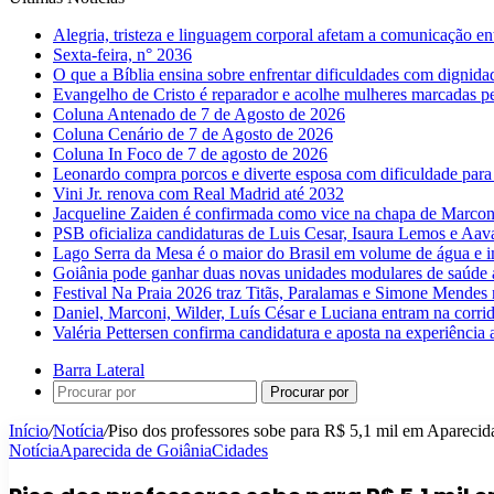
Alegria, tristeza e linguagem corporal afetam a comunicação e
Sexta-feira, n° 2036
O que a Bíblia ensina sobre enfrentar dificuldades com dignida
Evangelho de Cristo é reparador e acolhe mulheres marcadas pe
Coluna Antenado de 7 de Agosto de 2026
Coluna Cenário de 7 de Agosto de 2026
Coluna In Foco de 7 de agosto de 2026
Leonardo compra porcos e diverte esposa com dificuldade para
Vini Jr. renova com Real Madrid até 2032
Jacqueline Zaiden é confirmada como vice na chapa de Marconi
PSB oficializa candidaturas de Luis Cesar, Isaura Lemos e Aa
Lago Serra da Mesa é o maior do Brasil em volume de água e 
Goiânia pode ganhar duas novas unidades modulares de saúde a
Festival Na Praia 2026 traz Titãs, Paralamas e Simone Mendes
Daniel, Marconi, Wilder, Luís César e Luciana entram na corri
Valéria Pettersen confirma candidatura e aposta na experiência
Barra Lateral
Procurar por
Início
/
Notícia
/
Piso dos professores sobe para R$ 5,1 mil em Aparecida
Notícia
Aparecida de Goiânia
Cidades