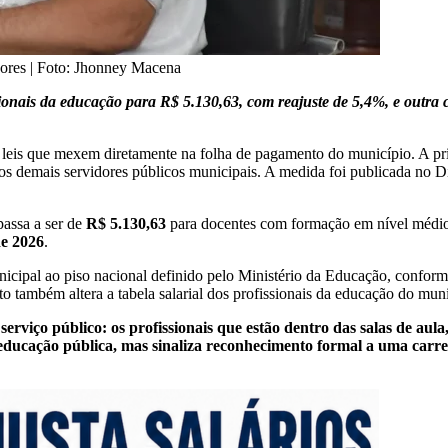
essores | Foto: Jhonney Macena
sionais da educação para R$ 5.130,63, com reajuste de 5,4%, e outra 
 leis que mexem diretamente na folha de pagamento do município. A prim
s demais servidores públicos municipais. A medida foi publicada no Di
 passa a ser de
R$ 5.130,63
para docentes com formação em nível médio
de 2026
.
unicipal ao piso nacional definido pelo Ministério da Educação, confor
to também altera a tabela salarial dos profissionais da educação do muni
erviço público: os profissionais que estão dentro das salas de aula
a educação pública, mas sinaliza reconhecimento formal a uma carre