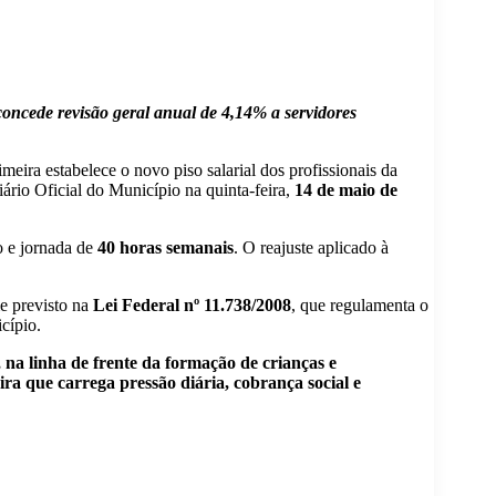
concede revisão geral anual de 4,14% a servidores
eira estabelece o novo piso salarial dos profissionais da
ário Oficial do Município na quinta-feira,
14 de maio de
 e jornada de
40 horas semanais
. O reajuste aplicado à
me previsto na
Lei Federal nº 11.738/2008
, que regulamenta o
cípio.
, na linha de frente da formação de crianças e
ira que carrega pressão diária, cobrança social e