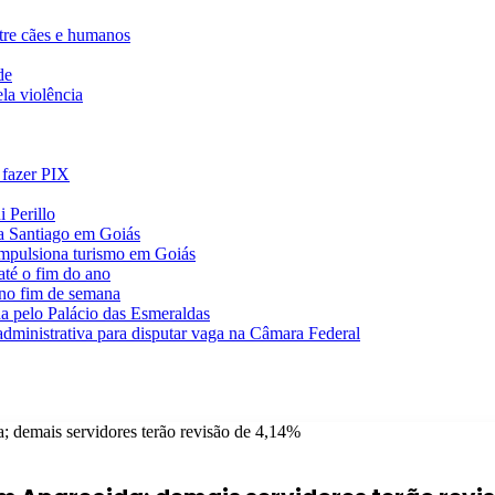
ntre cães e humanos
de
la violência
 fazer PIX
 Perillo
va Santiago em Goiás
impulsiona turismo em Goiás
té o fim do ano
 no fim de semana
da pelo Palácio das Esmeraldas
 administrativa para disputar vaga na Câmara Federal
; demais servidores terão revisão de 4,14%