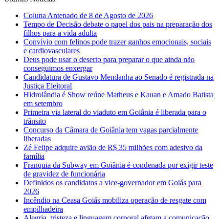
Coluna Antenado de 8 de Agosto de 2026
Tempo de Decisão debate o papel dos pais na preparação dos
filhos para a vida adulta
Convívio com felinos pode trazer ganhos emocionais, sociais
e cardiovasculares
Deus pode usar o deserto para preparar o que ainda não
conseguimos enxergar
Candidatura de Gustavo Mendanha ao Senado é registrada na
Justiça Eleitoral
Hidrolândia é Show reúne Matheus e Kauan e Amado Batista
em setembro
Primeira via lateral do viaduto em Goiânia é liberada para o
trânsito
Concurso da Câmara de Goiânia tem vagas parcialmente
liberadas
Zé Felipe adquire avião de R$ 35 milhões com adesivo da
família
Franquia da Subway em Goiânia é condenada por exigir teste
de gravidez de funcionária
Definidos os candidatos a vice-governador em Goiás para
2026
Incêndio na Ceasa Goiás mobiliza operação de resgate com
empilhadeira
Alegria, tristeza e linguagem corporal afetam a comunicação