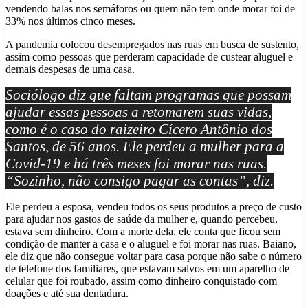
vendendo balas nos semáforos ou quem não tem onde morar foi de
33% nos últimos cinco meses.
A pandemia colocou desempregados nas ruas em busca de sustento,
assim como pessoas que perderam capacidade de custear aluguel e
demais despesas de uma casa.
Sociólogo diz que faltam programas que possam
ajudar essas pessoas a retomarem suas vidas,
como é o caso do raizeiro Cícero Antônio dos
Santos, de 56 anos. Ele perdeu a mulher para a
Covid-19 e há três meses foi morar nas ruas.
“Sozinho, não consigo pagar as contas”, diz.
Ele perdeu a esposa, vendeu todos os seus produtos a preço de custo
para ajudar nos gastos de saúde da mulher e, quando percebeu,
estava sem dinheiro. Com a morte dela, ele conta que ficou sem
condição de manter a casa e o aluguel e foi morar nas ruas. Baiano,
ele diz que não consegue voltar para casa porque não sabe o número
de telefone dos familiares, que estavam salvos em um aparelho de
celular que foi roubado, assim como dinheiro conquistado com
doações e até sua dentadura.