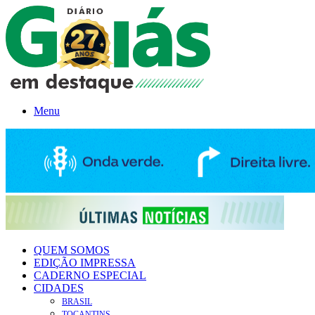
Menu
QUEM SOMOS
EDIÇÃO IMPRESSA
CADERNO ESPECIAL
CIDADES
BRASIL
TOCANTINS