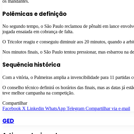
os mandantes.
Polêmicas e definição
No segundo tempo, o São Paulo reclamou de pênalti em lance envolv
jogada ensaiada em cobrança de falta.
O Tricolor reagiu e conseguiu diminuir aos 20 minutos, quando a arbit
Nos minutos finais, o São Paulo tentou pressionar, mas esbarrou na def
Sequência histórica
Com a vitória, o Palmeiras amplia a invencibilidade para 11 partidas co
O conselho técnico definirá os horários das finais, mas as datas já 
teve melhor campanha na competição.
Compartilhar
Facebook
X
Linkedin
WhatsApp
Telegram
Compartilhar via e-mail
GED