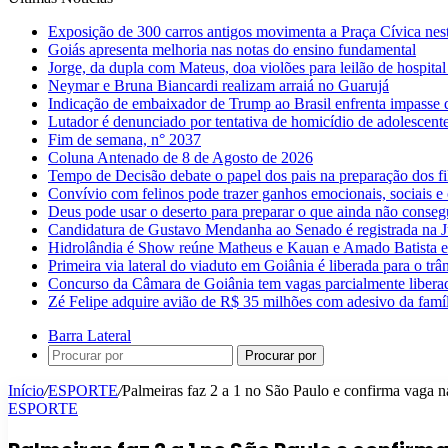
Exposição de 300 carros antigos movimenta a Praça Cívica nes
Goiás apresenta melhoria nas notas do ensino fundamental
Jorge, da dupla com Mateus, doa violões para leilão de hospital
Neymar e Bruna Biancardi realizam arraiá no Guarujá
Indicação de embaixador de Trump ao Brasil enfrenta impasse 
Lutador é denunciado por tentativa de homicídio de adolescen
Fim de semana, n° 2037
Coluna Antenado de 8 de Agosto de 2026
Tempo de Decisão debate o papel dos pais na preparação dos fil
Convívio com felinos pode trazer ganhos emocionais, sociais e 
Deus pode usar o deserto para preparar o que ainda não conse
Candidatura de Gustavo Mendanha ao Senado é registrada na Ju
Hidrolândia é Show reúne Matheus e Kauan e Amado Batista 
Primeira via lateral do viaduto em Goiânia é liberada para o trân
Concurso da Câmara de Goiânia tem vagas parcialmente libera
Zé Felipe adquire avião de R$ 35 milhões com adesivo da famíl
Barra Lateral
Procurar por
Início
/
ESPORTE
/
Palmeiras faz 2 a 1 no São Paulo e confirma vaga n
ESPORTE