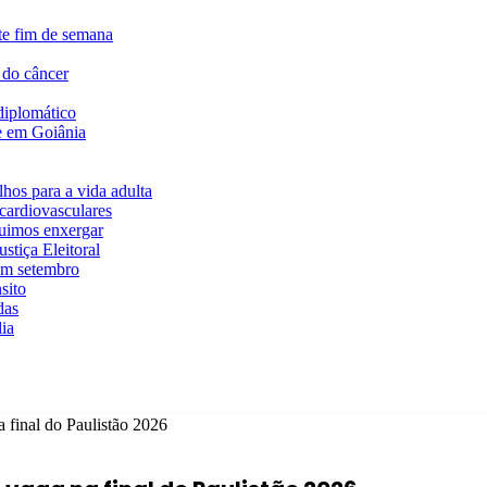
te fim de semana
 do câncer
diplomático
te em Goiânia
hos para a vida adulta
cardiovasculares
guimos enxergar
stiça Eleitoral
em setembro
sito
das
ia
a final do Paulistão 2026