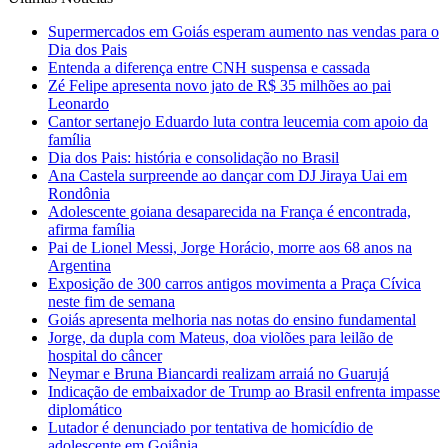
Supermercados em Goiás esperam aumento nas vendas para o
Dia dos Pais
Entenda a diferença entre CNH suspensa e cassada
Zé Felipe apresenta novo jato de R$ 35 milhões ao pai
Leonardo
Cantor sertanejo Eduardo luta contra leucemia com apoio da
família
Dia dos Pais: história e consolidação no Brasil
Ana Castela surpreende ao dançar com DJ Jiraya Uai em
Rondônia
Adolescente goiana desaparecida na França é encontrada,
afirma família
Pai de Lionel Messi, Jorge Horácio, morre aos 68 anos na
Argentina
Exposição de 300 carros antigos movimenta a Praça Cívica
neste fim de semana
Goiás apresenta melhoria nas notas do ensino fundamental
Jorge, da dupla com Mateus, doa violões para leilão de
hospital do câncer
Neymar e Bruna Biancardi realizam arraiá no Guarujá
Indicação de embaixador de Trump ao Brasil enfrenta impasse
diplomático
Lutador é denunciado por tentativa de homicídio de
adolescente em Goiânia