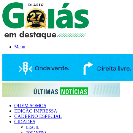
Menu
QUEM SOMOS
EDIÇÃO IMPRESSA
CADERNO ESPECIAL
CIDADES
BRASIL
TOCANTINS