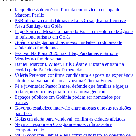
Jacqueline Zaiden é confirmada como vice na chapa de
Marconi Perillo
PSB oficializa candidaturas de Luis Cesar, Isaura Lemos e
Aava Santiago em Goiás
Lago Serra da Mesa é o maior do Brasil em volume de água e
impulsiona turismo em Goiás
Goiânia pode ganhar duas novas unidades modulares de
saúde até o fim do ano
Festival Na Praia 2026 traz Titãs, Paralamas e Simone
Mendes no fim de semana
Daniel, Marconi, Wilder, Luís César e Luciana entram na
corrida pelo Palácio das Esmeraldas
Valéria Pettersen confirma candidatura e aposta na experiência
administrativa para disputar vaga na Câmara Federal
Fé e juventude: Pastor Ismael defende que famílias e igrejas
fortaleçam vínculos para formar a nova geração
Espaços públicos em Goiânia podem ser nomeados por
marcas
Governo estabelece intervalo entre apostas e novas restrições
para bets
Goiás em alerta para vendaval: confira as cidades afetadas
Neymar responde a Casagrande após críticas sobre
comportamento
MDB confirma Daniel Vilela como candidato ao governo de