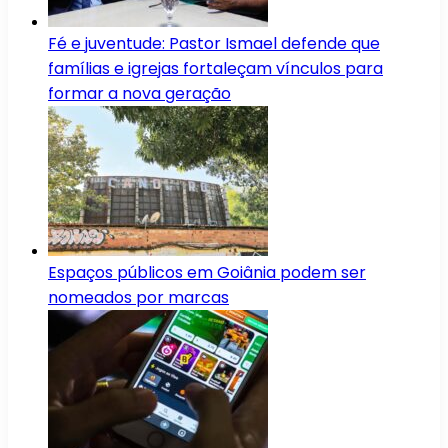
Fé e juventude: Pastor Ismael defende que
famílias e igrejas fortaleçam vínculos para
formar a nova geração
Espaços públicos em Goiânia podem ser
nomeados por marcas