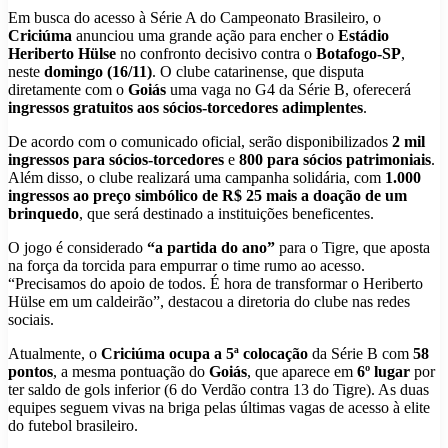
Em busca do acesso à Série A do Campeonato Brasileiro, o
Criciúma
anunciou uma grande ação para encher o
Estádio
Heriberto Hülse
no confronto decisivo contra o
Botafogo-SP
,
neste
domingo (16/11)
. O clube catarinense, que disputa
diretamente com o
Goiás
uma vaga no G4 da Série B, oferecerá
ingressos gratuitos aos sócios-torcedores adimplentes
.
De acordo com o comunicado oficial, serão disponibilizados
2 mil
ingressos para sócios-torcedores
e
800 para sócios patrimoniais
.
Além disso, o clube realizará uma campanha solidária, com
1.000
ingressos ao preço simbólico de R$ 25 mais a doação de um
brinquedo
, que será destinado a instituições beneficentes.
O jogo é considerado
“a partida do ano”
para o Tigre, que aposta
na força da torcida para empurrar o time rumo ao acesso.
“Precisamos do apoio de todos. É hora de transformar o Heriberto
Hülse em um caldeirão”, destacou a diretoria do clube nas redes
sociais.
Atualmente, o
Criciúma ocupa a 5ª colocação
da Série B com
58
pontos
, a mesma pontuação do
Goiás
, que aparece em
6º lugar
por
ter saldo de gols inferior (6 do Verdão contra 13 do Tigre). As duas
equipes seguem vivas na briga pelas últimas vagas de acesso à elite
do futebol brasileiro.