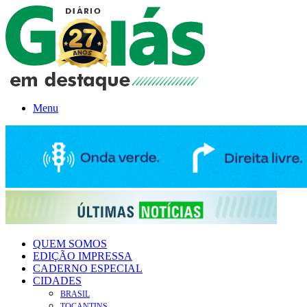
Menu
QUEM SOMOS
EDIÇÃO IMPRESSA
CADERNO ESPECIAL
CIDADES
BRASIL
TOCANTINS