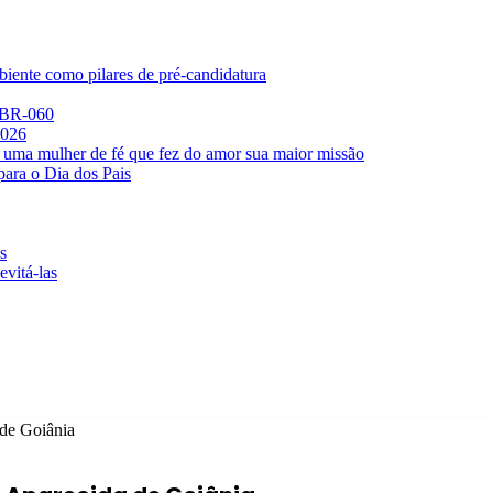
iente como pilares de pré-candidatura
a BR-060
2026
 uma mulher de fé que fez do amor sua maior missão
para o Dia dos Pais
s
evitá-las
 de Goiânia