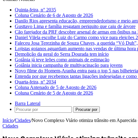
Quinta-feira, n° 2035
Coluna Cenário de 6 de Agosto de 2026
Danilo Rios apresenta educação, empreendedorismo e meio amb
Gusttavo Lima e família resgatam periquito que caiu de árvore
Cão farejador da PRF descobre arsenal de armas em ônibus n
Daniel Vilela escolhe Luiz do Carmo como vice para eleições 
Faleceu Josa Terezinha de Souza Chaves, a querida “Vó Duh”,
Lojistas goianos aguardam aumento nas vendas de última hora 
Demolição da geral do Serra Dourada tem início
Goiânia já teve leões como animais de estimação
Goiânia inicia campanha de multivacinação para jovens
Novo filme do Homem-Aranha entra para o top 5 nas bilheteria
Entenda por que recebemos tantas ligações indesejadas e como 
Quarta-feira, n° 2034
Coluna Antenado de 5 de Agosto de 2026
Coluna Cenário de 5 de Agosto de 2026
Barra Lateral
Procurar por
Início
/
Cidades
/
Novo Complexo Viário otimiza trânsito em Aparecida
Cidades