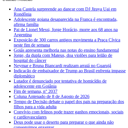
Ana Castela surpreende ao dançar com DJ Jiraya Uai em
Rondônia
Adolescente goiana desaparecida na França é encontrada,
afirma família
Pai de Lionel Messi, Jorge Horácio, morre aos 68 anos na
Argentina
Exposição de 300 carros antigos movimenta a Praça Cívica
neste fim de semana
Goiás apresenta melhoria nas notas do ensino fundamental
Jorge, da dupla com Mateus, doa violões para leilão de
hospital do câncer
Neymar e Bruna Biancardi realizam arraiá no Guarujá
Indicação de embaixador de Trump ao Brasil enfrenta impasse
diplomático
Lutador é denunciado por tentativa de homicídio de
adolescente em Goiânia
Fim de semana, n° 2037
Coluna Antenado de 8 de Agosto de 2026
Tempo de Decisão debate o papel dos pais na preparação dos
filhos para a vida adulta
Convívio com felinos pode trazer ganhos emocionais, sociais
e cardiovasculares
Deus pode usar o deserto para preparar o que ainda não
conseguimos enxergar