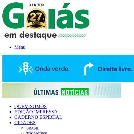
Menu
QUEM SOMOS
EDIÇÃO IMPRESSA
CADERNO ESPECIAL
CIDADES
BRASIL
TOCANTINS