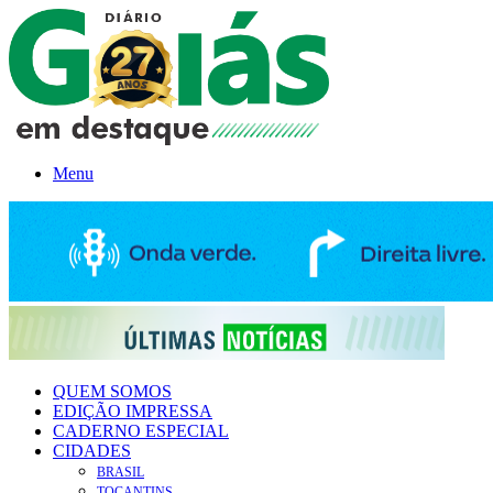
Menu
QUEM SOMOS
EDIÇÃO IMPRESSA
CADERNO ESPECIAL
CIDADES
BRASIL
TOCANTINS