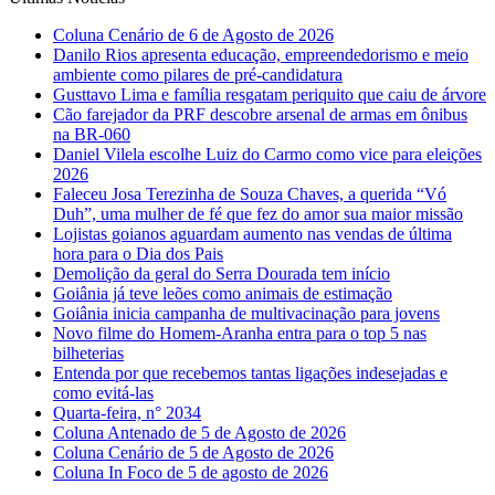
Coluna Cenário de 6 de Agosto de 2026
Danilo Rios apresenta educação, empreendedorismo e meio
ambiente como pilares de pré-candidatura
Gusttavo Lima e família resgatam periquito que caiu de árvore
Cão farejador da PRF descobre arsenal de armas em ônibus
na BR-060
Daniel Vilela escolhe Luiz do Carmo como vice para eleições
2026
Faleceu Josa Terezinha de Souza Chaves, a querida “Vó
Duh”, uma mulher de fé que fez do amor sua maior missão
Lojistas goianos aguardam aumento nas vendas de última
hora para o Dia dos Pais
Demolição da geral do Serra Dourada tem início
Goiânia já teve leões como animais de estimação
Goiânia inicia campanha de multivacinação para jovens
Novo filme do Homem-Aranha entra para o top 5 nas
bilheterias
Entenda por que recebemos tantas ligações indesejadas e
como evitá-las
Quarta-feira, n° 2034
Coluna Antenado de 5 de Agosto de 2026
Coluna Cenário de 5 de Agosto de 2026
Coluna In Foco de 5 de agosto de 2026