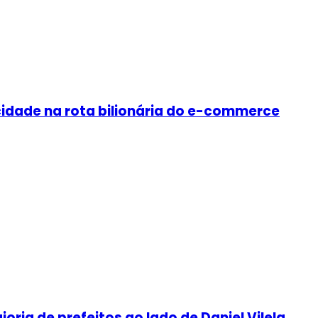
cidade na rota bilionária do e-commerce
oria de prefeitos ao lado de Daniel Vilela