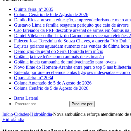
Quinta-feira, n° 2035
Coluna Cenário de 6 de Agosto de 2026
Danilo Rios apresenta educação, empreendedorismo e meio amb
Gusttavo Lima e família resgatam periquito que caiu de árvore
Cão farejador da PRF descobre arsenal de armas em ônibus n
Daniel Vilela escolhe Luiz do Carmo como vice para eleições 
Faleceu Josa Terezinha de Souza Chaves, a querida “Vó Duh”,
Lojistas goianos aguardam aumento nas vendas de última hora 
Demolição da geral do Serra Dourada tem início
Goiânia já teve leões como animais de estimação
Goiânia inicia campanha de multivacinação para jovens
Novo filme do Homem-Aranha entra para o top 5 nas bilheteria
Entenda por que recebemos tantas ligações indesejadas e como 
Quarta-feira, n° 2034
Coluna Antenado de 5 de Agosto de 2026
Coluna Cenário de 5 de Agosto de 2026
Barra Lateral
Procurar por
Início
/
Cidades
/
Hidrolândia
/
Nova ambulância reforça atendimento de 
Hidrolândia