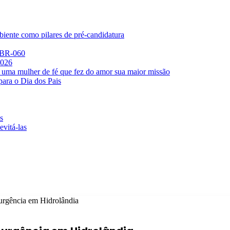
iente como pilares de pré-candidatura
a BR-060
2026
 uma mulher de fé que fez do amor sua maior missão
para o Dia dos Pais
s
evitá-las
urgência em Hidrolândia