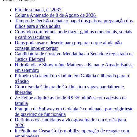
Fim de semana, n° 2037
Coluna Antenado de 8 de Agosto de 2026
Tempo de Decisão debate o papel dos pais na preparação dos
filhos para a vida adulta
Convívio com felinos pode trazer ganhos emocionais, sociais
e cardiovasculares
Deus pode usar o deserto para preparar o que ainda não
conseguimos enxergar
Candidatura de Gustavo Mendanha ao Senado é registrada na
Justiça Eleitoral
Hidrolândia é Show reúne Matheus e Kauan e Amado Batista
em setembro
Primeira via lateral do viaduto em Goiânia é liberada para o
trânsito
Concurso da Câmara de Goiânia tem vagas parcialmente
liberadas
Zé Felipe adquire avião de R$ 35 milhões com adesivo da
família
Franquia da Subway em Goiânia é condenada por exigir teste
de gravidez de funcionária
Definidos os candidatos a vice-governador em Goiás para
2026
Incêndio na Ceasa Goiás mobiliza operação de resgate com
empilhadeira