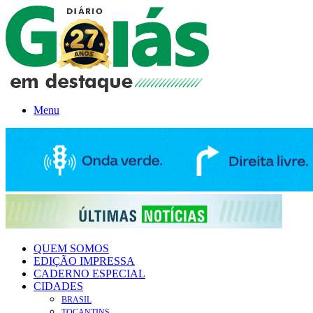
Menu
QUEM SOMOS
EDIÇÃO IMPRESSA
CADERNO ESPECIAL
CIDADES
BRASIL
TOCANTINS