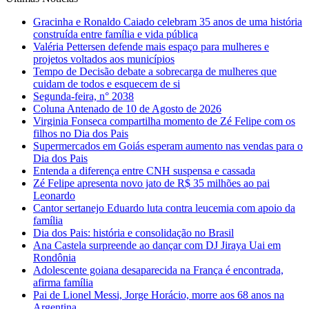
Gracinha e Ronaldo Caiado celebram 35 anos de uma história
construída entre família e vida pública
Valéria Pettersen defende mais espaço para mulheres e
projetos voltados aos municípios
Tempo de Decisão debate a sobrecarga de mulheres que
cuidam de todos e esquecem de si
Segunda-feira, n° 2038
Coluna Antenado de 10 de Agosto de 2026
Virginia Fonseca compartilha momento de Zé Felipe com os
filhos no Dia dos Pais
Supermercados em Goiás esperam aumento nas vendas para o
Dia dos Pais
Entenda a diferença entre CNH suspensa e cassada
Zé Felipe apresenta novo jato de R$ 35 milhões ao pai
Leonardo
Cantor sertanejo Eduardo luta contra leucemia com apoio da
família
Dia dos Pais: história e consolidação no Brasil
Ana Castela surpreende ao dançar com DJ Jiraya Uai em
Rondônia
Adolescente goiana desaparecida na França é encontrada,
afirma família
Pai de Lionel Messi, Jorge Horácio, morre aos 68 anos na
Argentina