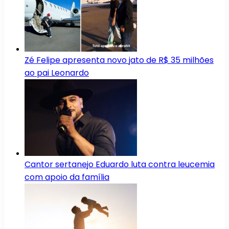
Zé Felipe apresenta novo jato de R$ 35 milhões
ao pai Leonardo
Cantor sertanejo Eduardo luta contra leucemia
com apoio da família