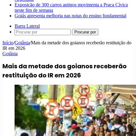
Exposição de 300 carros antigos movimenta a Praça Cívica
neste fim de semana
Goiás apresenta melhoria nas notas do ensino fundamental
Barra Lateral
Procurar por
Início
/
Goiânia
/
Mais da metade dos goianos receberão restituição do
IR em 2026
Goiânia
Mais da metade dos goianos receberão
restituição do IR em 2026