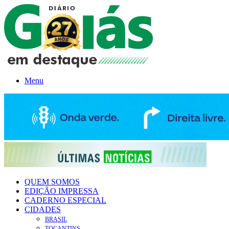
Menu
QUEM SOMOS
EDIÇÃO IMPRESSA
CADERNO ESPECIAL
CIDADES
BRASIL
TOCANTINS