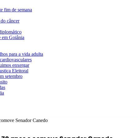
te fim de semana
 do câncer
diplomático
te em Goiânia
hos para a vida adulta
cardiovasculares
guimos enxergar
stiça Eleitoral
em setembro
sito
das
ia
e comove Senador Canedo