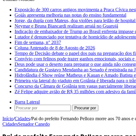
Exposição de 300 carros antigos movimenta a Praça Cívica nes
Goiás apresenta melhoria nas notas do ensino fundamental
Jorge, da dupla com Mateus, doa violões para leilão de hospital
Neymar e Bruna Biancardi realizam arraiá no Guarujá
Indicação de embaixador de Trump ao Brasil enfrenta impasse 
Lutador é denunciado por tentativa de homicídio de adolescen
Fim de semana, n° 2037
Coluna Antenado de 8 de Agosto de 2026
Tempo de Decisão debate o papel dos pais na preparação dos fil
Convívio com felinos pode trazer ganhos emocionais, sociais e 
Deus pode usar o deserto para preparar o que ainda não conse
Candidatura de Gustavo Mendanha ao Senado é registrada na Ju
Hidrolândia é Show reúne Matheus e Kauan e Amado Batista 
Primeira via lateral do viaduto em Goiânia é liberada para o trân
Concurso da Câmara de Goiânia tem vagas parcialmente libera
Zé Felipe adquire avião de R$ 35 milhões com adesivo da famíl
Barra Lateral
Procurar por
Início
/
Cidades
/
Pai do prefeito Fernando Pellozo morre aos 70 anos 
Cidades
Senador Canedo