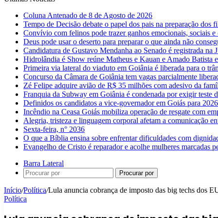
Coluna Antenado de 8 de Agosto de 2026
Tempo de Decisão debate o papel dos pais na preparação dos fil
Convívio com felinos pode trazer ganhos emocionais, sociais e 
Deus pode usar o deserto para preparar o que ainda não conse
Candidatura de Gustavo Mendanha ao Senado é registrada na Ju
Hidrolândia é Show reúne Matheus e Kauan e Amado Batista 
Primeira via lateral do viaduto em Goiânia é liberada para o trân
Concurso da Câmara de Goiânia tem vagas parcialmente libera
Zé Felipe adquire avião de R$ 35 milhões com adesivo da famíl
Franquia da Subway em Goiânia é condenada por exigir teste d
Definidos os candidatos a vice-governador em Goiás para 2026
Incêndio na Ceasa Goiás mobiliza operação de resgate com emp
Alegria, tristeza e linguagem corporal afetam a comunicação e
Sexta-feira, n° 2036
O que a Bíblia ensina sobre enfrentar dificuldades com dignida
Evangelho de Cristo é reparador e acolhe mulheres marcadas pe
Barra Lateral
Procurar por
Início
/
Política
/
Lula anuncia cobrança de imposto das big techs dos 
Política