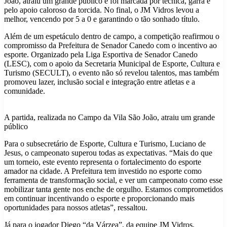
João, atraiu um grande público e foi marcada por técnica, garra e
pelo apoio caloroso da torcida. No final, o JM Vidros levou a
melhor, vencendo por 5 a 0 e garantindo o tão sonhado título.
Além de um espetáculo dentro de campo, a competição reafirmou o
compromisso da Prefeitura de Senador Canedo com o incentivo ao
esporte. Organizado pela Liga Esportiva de Senador Canedo
(LESC), com o apoio da Secretaria Municipal de Esporte, Cultura e
Turismo (SECULT), o evento não só revelou talentos, mas também
promoveu lazer, inclusão social e integração entre atletas e a
comunidade.
A partida, realizada no Campo da Vila São João, atraiu um grande
público
Para o subsecretário de Esporte, Cultura e Turismo, Luciano de
Jesus, o campeonato superou todas as expectativas. “Mais do que
um torneio, este evento representa o fortalecimento do esporte
amador na cidade. A Prefeitura tem investido no esporte como
ferramenta de transformação social, e ver um campeonato como esse
mobilizar tanta gente nos enche de orgulho. Estamos comprometidos
em continuar incentivando o esporte e proporcionando mais
oportunidades para nossos atletas”, ressaltou.
Já para o jogador Diego “da Várzea”, da equipe JM Vidros,