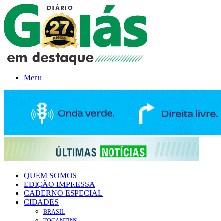
Menu
QUEM SOMOS
EDIÇÃO IMPRESSA
CADERNO ESPECIAL
CIDADES
BRASIL
TOCANTINS