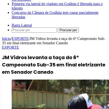
Primeira via lateral do viaduto em Goiânia é liberada para o
trânsito
Concurso da Câmara de Goiânia tem vagas parcialmente
liberadas
Barra Lateral
Procurar por
Início
/
ESPORTE
/
JM Vidros levanta a taça do 6º Campeonato Sub-
35 em final eletrizante em Senador Canedo
ESPORTE
JM Vidros levanta a taça do 6º
Campeonato Sub-35 em final eletrizante
em Senador Canedo