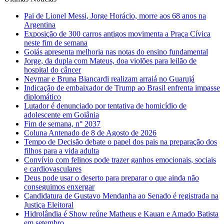
Pai de Lionel Messi, Jorge Horácio, morre aos 68 anos na
Argentina
Exposição de 300 carros antigos movimenta a Praça Cívica
neste fim de semana
Goiás apresenta melhoria nas notas do ensino fundamental
Jorge, da dupla com Mateus, doa violões para leilão de
hospital do câncer
Neymar e Bruna Biancardi realizam arraiá no Guarujá
Indicação de embaixador de Trump ao Brasil enfrenta impasse
diplomático
Lutador é denunciado por tentativa de homicídio de
adolescente em Goiânia
Fim de semana, n° 2037
Coluna Antenado de 8 de Agosto de 2026
Tempo de Decisão debate o papel dos pais na preparação dos
filhos para a vida adulta
Convívio com felinos pode trazer ganhos emocionais, sociais
e cardiovasculares
Deus pode usar o deserto para preparar o que ainda não
conseguimos enxergar
Candidatura de Gustavo Mendanha ao Senado é registrada na
Justiça Eleitoral
Hidrolândia é Show reúne Matheus e Kauan e Amado Batista
em setembro