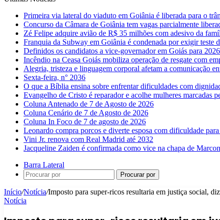
Primeira via lateral do viaduto em Goiânia é liberada para o trân
Concurso da Câmara de Goiânia tem vagas parcialmente libera
Zé Felipe adquire avião de R$ 35 milhões com adesivo da famíl
Franquia da Subway em Goiânia é condenada por exigir teste d
Definidos os candidatos a vice-governador em Goiás para 2026
Incêndio na Ceasa Goiás mobiliza operação de resgate com emp
Alegria, tristeza e linguagem corporal afetam a comunicação e
Sexta-feira, n° 2036
O que a Bíblia ensina sobre enfrentar dificuldades com dignida
Evangelho de Cristo é reparador e acolhe mulheres marcadas pe
Coluna Antenado de 7 de Agosto de 2026
Coluna Cenário de 7 de Agosto de 2026
Coluna In Foco de 7 de agosto de 2026
Leonardo compra porcos e diverte esposa com dificuldade para
Vini Jr. renova com Real Madrid até 2032
Jacqueline Zaiden é confirmada como vice na chapa de Marconi
Barra Lateral
Procurar por
Início
/
Notícia
/
Imposto para super-ricos resultaria em justiça social, di
Notícia