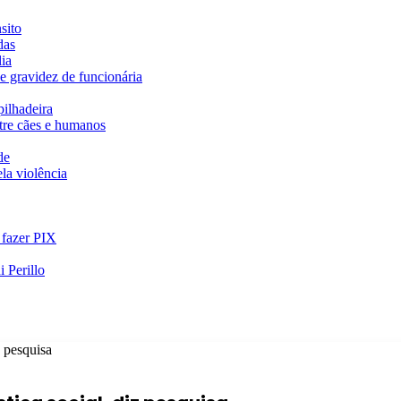
sito
das
ia
e gravidez de funcionária
ilhadeira
ntre cães e humanos
de
la violência
 fazer PIX
 Perillo
z pesquisa