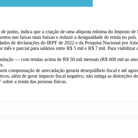
 de junho, indica que a criação de uma alíquota mínima do Imposto de 
ntos nas faixas mais baixas e reduzir a desigualdade de renda no país.
era dados de declarações do IRPF de 2022 e da Pesquisa Nacional por
ês e parcial para salários entre R$ 5 mil e R$ 7 mil. Para viabilizar a
opulação — com rendas acima de R$ 50 mil mensais (R$ 600 mil ao ano
s.
sem compensação de arrecadação geraria desequilíbrio fiscal e até agra
s, além de gerar impacto fiscal negativo, não mitiga as distorções de 
sobre a renda das pessoas físicas.