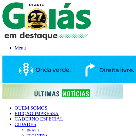
Menu
QUEM SOMOS
EDIÇÃO IMPRESSA
CADERNO ESPECIAL
CIDADES
BRASIL
TOCANTINS