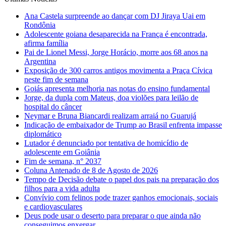
Ana Castela surpreende ao dançar com DJ Jiraya Uai em
Rondônia
Adolescente goiana desaparecida na França é encontrada,
afirma família
Pai de Lionel Messi, Jorge Horácio, morre aos 68 anos na
Argentina
Exposição de 300 carros antigos movimenta a Praça Cívica
neste fim de semana
Goiás apresenta melhoria nas notas do ensino fundamental
Jorge, da dupla com Mateus, doa violões para leilão de
hospital do câncer
Neymar e Bruna Biancardi realizam arraiá no Guarujá
Indicação de embaixador de Trump ao Brasil enfrenta impasse
diplomático
Lutador é denunciado por tentativa de homicídio de
adolescente em Goiânia
Fim de semana, n° 2037
Coluna Antenado de 8 de Agosto de 2026
Tempo de Decisão debate o papel dos pais na preparação dos
filhos para a vida adulta
Convívio com felinos pode trazer ganhos emocionais, sociais
e cardiovasculares
Deus pode usar o deserto para preparar o que ainda não
conseguimos enxergar