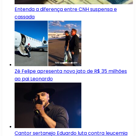
Entenda a diferença entre CNH suspensa e
cassada
Zé Felipe apresenta novo jato de R$ 35 milhões
ao pai Leonardo
Cantor sertanejo Eduardo luta contra leucemia