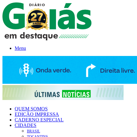
Menu
QUEM SOMOS
EDIÇÃO IMPRESSA
CADERNO ESPECIAL
CIDADES
BRASIL
TOCANTINS