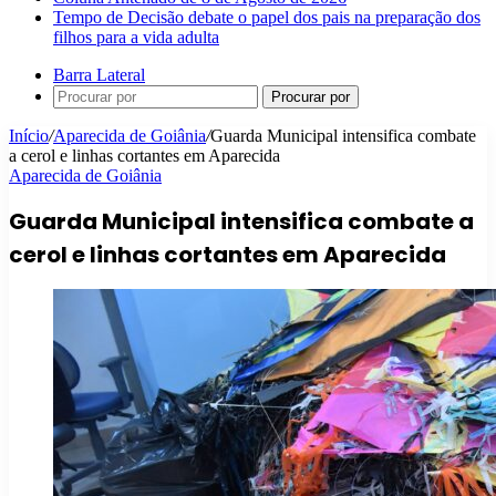
Tempo de Decisão debate o papel dos pais na preparação dos
filhos para a vida adulta
Barra Lateral
Procurar por
Início
/
Aparecida de Goiânia
/
Guarda Municipal intensifica combate
a cerol e linhas cortantes em Aparecida
Aparecida de Goiânia
Guarda Municipal intensifica combate a
cerol e linhas cortantes em Aparecida