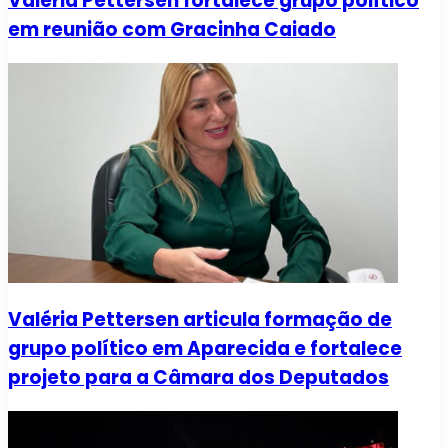
Valéria Pettersen fortalece grupo político
em reunião com Gracinha Caiado
Valéria Pettersen articula formação de
grupo político em Aparecida e fortalece
projeto para a Câmara dos Deputados