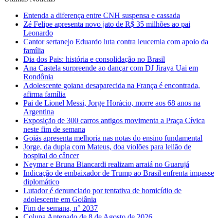
Entenda a diferença entre CNH suspensa e cassada
Zé Felipe apresenta novo jato de R$ 35 milhões ao pai
Leonardo
Cantor sertanejo Eduardo luta contra leucemia com apoio da
família
Dia dos Pais: história e consolidação no Brasil
Ana Castela surpreende ao dançar com DJ Jiraya Uai em
Rondônia
Adolescente goiana desaparecida na França é encontrada,
afirma família
Pai de Lionel Messi, Jorge Horácio, morre aos 68 anos na
Argentina
Exposição de 300 carros antigos movimenta a Praça Cívica
neste fim de semana
Goiás apresenta melhoria nas notas do ensino fundamental
Jorge, da dupla com Mateus, doa violões para leilão de
hospital do câncer
Neymar e Bruna Biancardi realizam arraiá no Guarujá
Indicação de embaixador de Trump ao Brasil enfrenta impasse
diplomático
Lutador é denunciado por tentativa de homicídio de
adolescente em Goiânia
Fim de semana, n° 2037
Coluna Antenado de 8 de Agosto de 2026