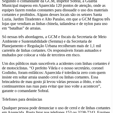
Segundo o comandante da GCM, inspetor Sobral, a Guarda
Municipal mapeou em Aparecida 120 pontos de atenção, onde as
equipes fazem rondas constantes para dissuadir o uso dos materiais
cortantes e proibidos. Alguns desses locais são os setores Santa
Luzia, Jardim Tiradentes e Alto Paraíso, em que a GCM flagrou três
lojas que vendiam as linhas chinela, tailandesa e de nylon para uso
em “batalhas” de arraias.
Só nessas três abordagens, a GCM e fiscais da Secretaria de Meio
Ambiente e Sustentabilidade (Semma) e da Secretaria de
Planejamento e Regulação Urbana recolheram mais de 1,1 mil
carretéis de linhas cortantes. Os responsáveis foram autuados e
multados por colocar a vida de terceiros em risco.
Um dos públicos mais suscetíveis a acidentes com linhas cortantes é
de motociclistas. “O prefeito Vilela e o nosso secretário, coronel
Godinho, foram enfáticos: Aparecida é tolerância zero com quem
insiste em soltar arraia usando cerol ou linhas cortantes. Essa
brincadeira de mau gosto já levou várias pessoas a óbito, e nós
continuaremos nas ruas para evitar que isso volte a acontecer”,
garante o comandante Sobral.
Telefones para denúncias
Qualquer pessoa pode denunciar o uso de cerol e de linhas cortantes
em Aparecida. Basta ligar nos telefones 153 ou 3238-7243. Equipes