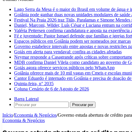
Lago Serra da Mesa é o maior do Brasil em volume de água e 
Goiânia pode ganhar duas novas unidades modulares de saúde a
Festival Na Praia 2026 traz Titãs, Paralamas e Simone Mendes
Daniel, Marconi, Wilder, Luís César e Luciana entram na corri
Valéria Pettersen confirma candidatura e aposta na experiência
Fé e juventude: Pastor Ismael defende que famílias e igrejas fo
Espaços públicos em Goiânia podem ser nomeados por marcas
Governo estabelece intervalo entre apostas e novas restrições pa
Goiás em alerta para vendaval: confira as cidades afetadas
Neymar responde a Casagrande após críticas sobre comportam
MDB confirma Daniel Vilela como candidato ao governo de G
Goiás agora oferece serviços públicos pelo WhatsApp
Goiânia oferece mais de 10 mil vagas em Cmeis e escolas muni
Cantor Eduardo é internado em Goiânia e precisa de doação de
Quinta-feira, n° 2035
Coluna Cenário de 6 de Agosto de 2026
Barra Lateral
Procurar por
Início
/
Economia & Negócios
/
Governo estuda abertura de crédito par
Economia & Negócios