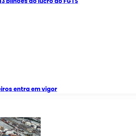
3 bilhões do lucro do FGTS
iros entra em vigor