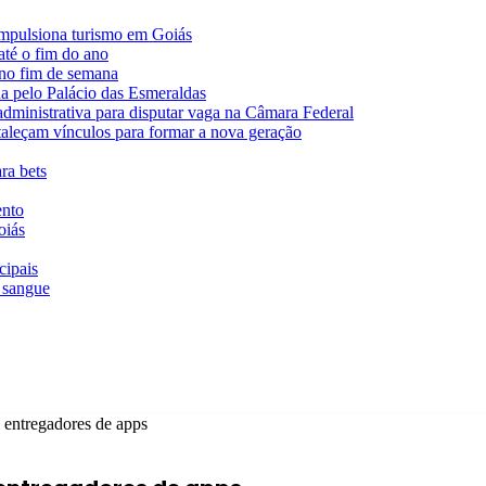
impulsiona turismo em Goiás
té o fim do ano
 no fim de semana
da pelo Palácio das Esmeraldas
 administrativa para disputar vaga na Câmara Federal
rtaleçam vínculos para formar a nova geração
ra bets
ento
oiás
cipais
 sangue
a entregadores de apps