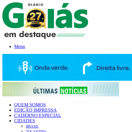
Menu
QUEM SOMOS
EDIÇÃO IMPRESSA
CADERNO ESPECIAL
CIDADES
BRASIL
TOCANTINS