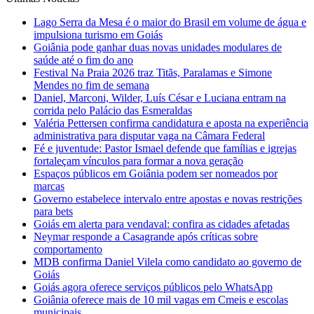
Lago Serra da Mesa é o maior do Brasil em volume de água e
impulsiona turismo em Goiás
Goiânia pode ganhar duas novas unidades modulares de
saúde até o fim do ano
Festival Na Praia 2026 traz Titãs, Paralamas e Simone
Mendes no fim de semana
Daniel, Marconi, Wilder, Luís César e Luciana entram na
corrida pelo Palácio das Esmeraldas
Valéria Pettersen confirma candidatura e aposta na experiência
administrativa para disputar vaga na Câmara Federal
Fé e juventude: Pastor Ismael defende que famílias e igrejas
fortaleçam vínculos para formar a nova geração
Espaços públicos em Goiânia podem ser nomeados por
marcas
Governo estabelece intervalo entre apostas e novas restrições
para bets
Goiás em alerta para vendaval: confira as cidades afetadas
Neymar responde a Casagrande após críticas sobre
comportamento
MDB confirma Daniel Vilela como candidato ao governo de
Goiás
Goiás agora oferece serviços públicos pelo WhatsApp
Goiânia oferece mais de 10 mil vagas em Cmeis e escolas
municipais