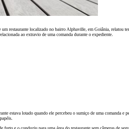
m restaurante localizado no bairro Alphaville, em Goiânia, relatou t
o relacionada ao extravio de uma comanda durante o expediente.
aurante estava lotado quando ele percebeu o sumiço de uma comanda e 
papéis.
e furto e o conduziu para uma área do restaurante sem câmeras de segur