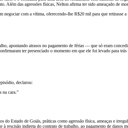
o. Além das agressões físicas, Nelton afirma ter sido ameaçado de mort
ram negociar com a vítima, oferecendo-lhe R$20 mil para que retirasse a
balho, apontando atrasos no pagamento de férias — que só eram concedi
confirmaram ter presenciado o momento em que ele foi levado para trás d
episódio, declarou:
 na cara.”
gãos do Estado de Goiás, práticas como agressão física, ameaças e irreg
te à rescisão indireta do contrato de trabalho, ao pagamento de danos m