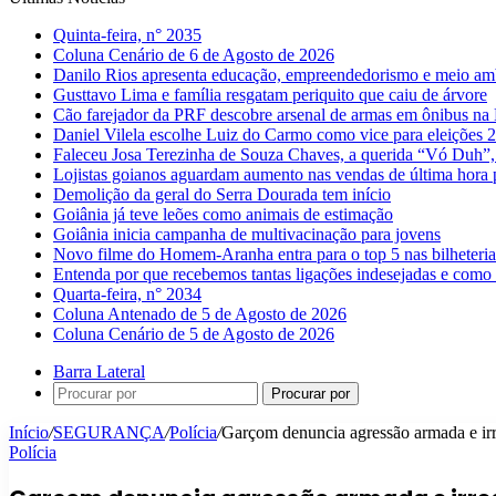
Quinta-feira, n° 2035
Coluna Cenário de 6 de Agosto de 2026
Danilo Rios apresenta educação, empreendedorismo e meio amb
Gusttavo Lima e família resgatam periquito que caiu de árvore
Cão farejador da PRF descobre arsenal de armas em ônibus n
Daniel Vilela escolhe Luiz do Carmo como vice para eleições 
Faleceu Josa Terezinha de Souza Chaves, a querida “Vó Duh”,
Lojistas goianos aguardam aumento nas vendas de última hora 
Demolição da geral do Serra Dourada tem início
Goiânia já teve leões como animais de estimação
Goiânia inicia campanha de multivacinação para jovens
Novo filme do Homem-Aranha entra para o top 5 nas bilheteria
Entenda por que recebemos tantas ligações indesejadas e como 
Quarta-feira, n° 2034
Coluna Antenado de 5 de Agosto de 2026
Coluna Cenário de 5 de Agosto de 2026
Barra Lateral
Procurar por
Início
/
SEGURANÇA
/
Polícia
/
Garçom denuncia agressão armada e irre
Polícia