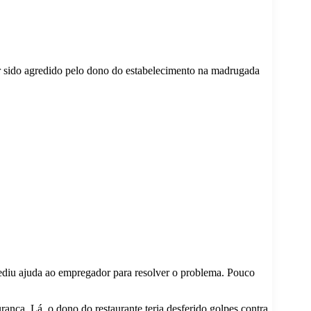
er sido agredido pelo dono do estabelecimento na madrugada
pediu ajuda ao empregador para resolver o problema. Pouco
ança. Lá, o dono do restaurante teria desferido golpes contra