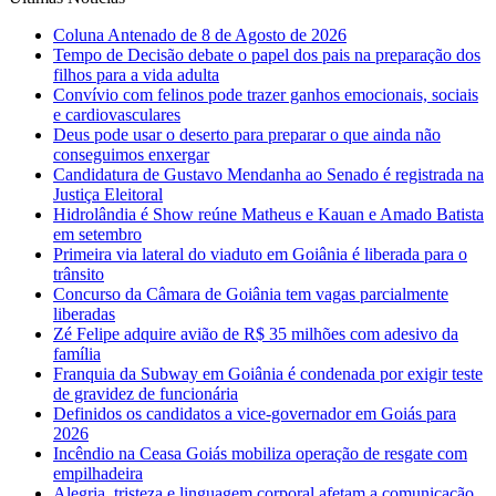
Coluna Antenado de 8 de Agosto de 2026
Tempo de Decisão debate o papel dos pais na preparação dos
filhos para a vida adulta
Convívio com felinos pode trazer ganhos emocionais, sociais
e cardiovasculares
Deus pode usar o deserto para preparar o que ainda não
conseguimos enxergar
Candidatura de Gustavo Mendanha ao Senado é registrada na
Justiça Eleitoral
Hidrolândia é Show reúne Matheus e Kauan e Amado Batista
em setembro
Primeira via lateral do viaduto em Goiânia é liberada para o
trânsito
Concurso da Câmara de Goiânia tem vagas parcialmente
liberadas
Zé Felipe adquire avião de R$ 35 milhões com adesivo da
família
Franquia da Subway em Goiânia é condenada por exigir teste
de gravidez de funcionária
Definidos os candidatos a vice-governador em Goiás para
2026
Incêndio na Ceasa Goiás mobiliza operação de resgate com
empilhadeira
Alegria, tristeza e linguagem corporal afetam a comunicação