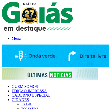
Menu
QUEM SOMOS
EDIÇÃO IMPRESSA
CADERNO ESPECIAL
CIDADES
BRASIL
TOCANTINS