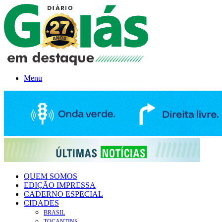
Menu
QUEM SOMOS
EDIÇÃO IMPRESSA
CADERNO ESPECIAL
CIDADES
BRASIL
TOCANTINS