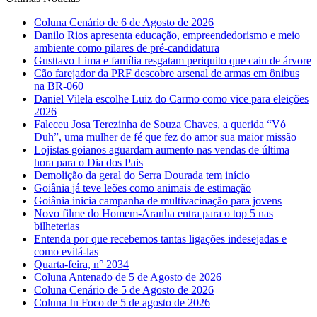
Coluna Cenário de 6 de Agosto de 2026
Danilo Rios apresenta educação, empreendedorismo e meio
ambiente como pilares de pré-candidatura
Gusttavo Lima e família resgatam periquito que caiu de árvore
Cão farejador da PRF descobre arsenal de armas em ônibus
na BR-060
Daniel Vilela escolhe Luiz do Carmo como vice para eleições
2026
Faleceu Josa Terezinha de Souza Chaves, a querida “Vó
Duh”, uma mulher de fé que fez do amor sua maior missão
Lojistas goianos aguardam aumento nas vendas de última
hora para o Dia dos Pais
Demolição da geral do Serra Dourada tem início
Goiânia já teve leões como animais de estimação
Goiânia inicia campanha de multivacinação para jovens
Novo filme do Homem-Aranha entra para o top 5 nas
bilheterias
Entenda por que recebemos tantas ligações indesejadas e
como evitá-las
Quarta-feira, n° 2034
Coluna Antenado de 5 de Agosto de 2026
Coluna Cenário de 5 de Agosto de 2026
Coluna In Foco de 5 de agosto de 2026